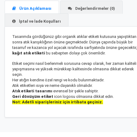
Ürün Açıklaması
Değerlendirmeler (0)
İptal ve İade Koşulları
Tasarımda gördüğünüz gibi organik atıklar etiketi kutusuna yapıştıktan
sonra atık karışıklığının önüne geçmektedir. Dünya çapında büyük bir
tasarruf ve kazanca yol açacak israfında sarfiyatında önüne geçecektir,
kağıt atık etiketi
bu sebepten dolayı çok önemlidir.
Etiket seçimi nasıl berlenmeli sorusuna cevap olarak, her zaman kaliteli
yapışmasına ve yüksek mürekkep kalitesinde olmasına dikkat ederek
seçin.
Her atığın kendine özel rengi ve kodu bulunmaktadır.
Atık etiketleri ısıya ve neme dayanıklı olmalıdır.
Atık etiketi tasarımı
evrensel bir şekle sahiptir.
Geri dönüşüm etiket
icon logosu olmasına dikkat edin.
Not: Adetli siparişleriniz için irtibata geçiniz.