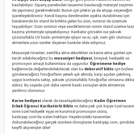
basılabiliyor. Sipariş panelinden tasarımın basılacağı materyal seçimini
de yapmanız gerekmektedir. Bunun için pleksi ya da ahşap seçeneğini
işaretleyebilirsiniz. Kendi başına devrilmeden ayakta durabilmesi için
beraberinde bir stand ile birlikte gelen bu ürün, isminizi de üzerinde
taşıyabiliyor. Sizin isminizi veya sevdiklerinizin ismini stand üzerine laze
kazıma yöntemiyle işleyebiliyoruz. Karikatür görselini ise yüksek
çözünürlüklü UV baskı yöntemiyle işliyor ve ısı, ışık, nem gibi olumsuz
etmenlere uzun süreler dayanan baskılar elde ediyoruz.
Mezuniyet törenleri, sertifika alma etkinlikleri ve karne alma günleri için
tercih edebileceğiniz bu
mezuniyet hediyesi
, bireysel, hediyelik ve
promosyon amaçlı kullanımlara da uygundur.
Öğretmene hediye
bağlamında değerlendirilebilecek olan bu
dekoratif biblo
için bizlere
göndereceğiniz fotoğrafların yeterli ışık altında, karşı açıdan çekilmiş,
uygun kontrasta sahip, yüksek çözünürlüklü fotoğraflar olmasına dikka
ediniz. Bu sayede çok daha verimli baskı sonuçları elde etmemize
yardımcı olursunuz.
Karne hediyesi
olarak da tasarlayabileceğiniz
Kadın Öğretmen
Erkek Öğrenci Karikatürlü Biblo
ve daha pek çok kişiye özel tasarı
isme özel hediyelik eşya ve kurumsal promosyon ürünü,
baskiyap.com’da sizleri bekliyor. Hayalinizdeki tasarımları
dokunabileceğiniz gerçek ürünlere dönüştüren baskiyap.com, şimdide
keyifli alışverişler diler!