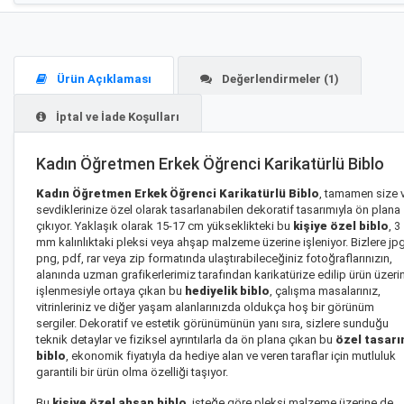
Ürün Açıklaması
Değerlendirmeler (1)
İptal ve İade Koşulları
Kadın Öğretmen Erkek Öğrenci Karikatürlü Biblo
Kadın Öğretmen Erkek Öğrenci Karikatürlü Biblo
, tamamen size 
sevdiklerinize özel olarak tasarlanabilen dekoratif tasarımıyla ön plana
çıkıyor. Yaklaşık olarak 15-17 cm yükseklikteki bu
kişiye özel biblo
, 3
mm kalınlıktaki pleksi veya ahşap malzeme üzerine işleniyor. Bizlere jpg
png, pdf, rar veya zip formatında ulaştırabileceğiniz fotoğraflarınızın,
alanında uzman grafikerlerimiz tarafından karikatürize edilip ürün üzeri
işlenmesiyle ortaya çıkan bu
hediyelik biblo
, çalışma masalarınız,
vitrinleriniz ve diğer yaşam alanlarınızda oldukça hoş bir görünüm
sergiler. Dekoratif ve estetik görünümünün yanı sıra, sizlere sunduğu
teknik detaylar ve fiziksel ayrıntılarla da ön plana çıkan bu
özel tasar
biblo
, ekonomik fiyatıyla da hediye alan ve veren taraflar için mutluluk
garantili bir ürün olma özelliği taşıyor.
Bu
kişiye özel ahşap biblo
, isteğe göre pleksi malzeme üzerine de