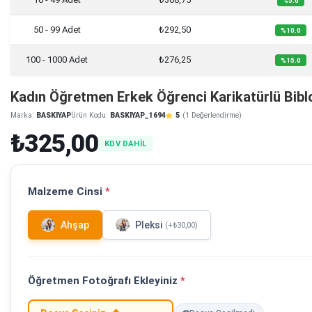
%5.0
50 - 99 Adet
₺292,50
%10.0
100 - 1000 Adet
₺276,25
%15.0
Kadın Öğretmen Erkek Öğrenci Karikatürlü Bibl
Marka:
BASKIYAP
Ürün Kodu:
BASKIYAP_1694
5
(1 Değerlendirme)
₺325,00
KDV DAHİL
Malzeme Cinsi
*
Ahşap
Pleksi
(+₺30,00)
Öğretmen Fotoğrafı Ekleyiniz
*