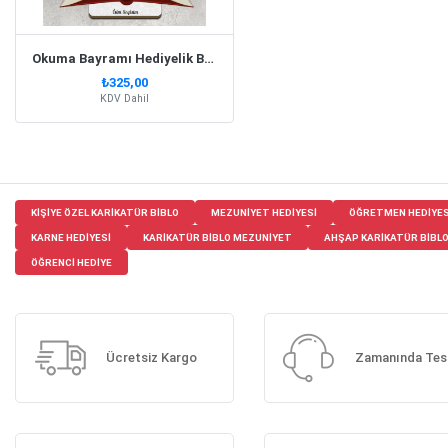
Okuma Bayramı Hediyelik Biblo Erkek Model 1
₺325,00
KDV Dahil
KIŞIYE ÖZEL KARIKATÜR BIBLO
MEZUNIYET HEDIYESI
ÖĞRETMEN HEDIYES
KARNE HEDIYESI
KARIKATÜR BIBLO MEZUNIYET
AHŞAP KARIKATÜR BIBL
ÖĞRENCI HEDIYE
Ücretsiz Kargo
Zamanında Tes