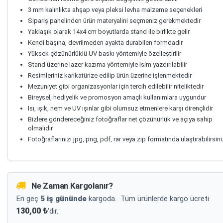
3 mm kalınlıkta ahşap veya pleksi levha malzeme seçenekleri
Sipariş panelinden ürün materyalini seçmeniz gerekmektedir
Yaklaşık olarak 14x4 cm boyutlarda stand ile birlikte gelir
Kendi başına, devrilmeden ayakta durabilen formdadır
Yüksek çözünürlüklü UV baskı yöntemiyle özelleştirilir
Stand üzerine lazer kazıma yöntemiyle isim yazdırılabilir
Resimleriniz karikatürize edilip ürün üzerine işlenmektedir
Mezuniyet gibi organizasyonlar için tercih edilebilir niteliktedir
Bireysel, hediyelik ve promosyon amaçlı kullanımlara uygundur
Isı, ışık, nem ve UV ışınlar gibi olumsuz etmenlere karşı dirençlidir
Bizlere göndereceğiniz fotoğraflar net çözünürlük ve açıya sahip
olmalıdır
Fotoğraflarınızı jpg, png, pdf, rar veya zip formatında ulaştırabilirsini
Ne Zaman Kargolanır?
En geç
5 iş gününde
kargoda.
Tüm ürünlerde kargo ücreti
130,00 ₺
'dir.