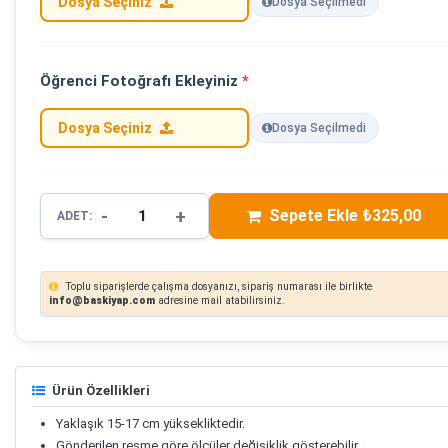
Dosya Seçiniz
Dosya Seçilmedi
Öğrenci Fotoğrafı Ekleyiniz
*
Dosya Seçiniz
Dosya Seçilmedi
-
+
Sepete Ekle ₺325,00
ADET:
Toplu siparişlerde çalışma dosyanızı, sipariş numarası ile birlikte
info@baskiyap.com
adresine mail atabilirsiniz.
Ürün Özellikleri
Yaklaşık 15-17 cm yüksekliktedir.
Gönderilen resme göre ölçüler değişiklik gösterebilir