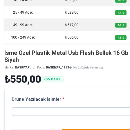
%2.0
25 - 49 Adet
₺528,00
%4.0
49 - 99 Adet
₺517,00
%6.0
100 - 249 Adet
₺506,00
%8.0
İsme Özel Plastik Metal Usb Flash Bellek 16 Gb 
Siyah
Marka:
BASKIYAP
Ürün Kodu:
BASKIYAP_1173
(Henüz Değerlendirilmemiş)
₺550,00
KDV DAHİL
Ürüne Yazılacak İsimler
*