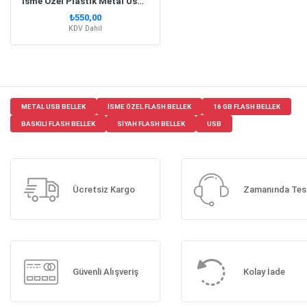
İsme Özel Plastik Metal Usb Flash Bellek | Mavi
₺550,00
KDV Dahil
METAL USB BELLEK
ISME ÖZEL FLASH BELLEK
16 GB FLASH BELLEK
BASKILI FLASH BELLEK
SIYAH FLASH BELLEK
USB
Ücretsiz Kargo
Zamanında Tes
Güvenli Alışveriş
Kolay İade