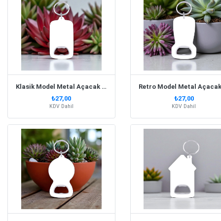
Klasik Model Metal Açacak Anahtarlık
₺27,00
₺27,00
KDV Dahil
KDV Dahil