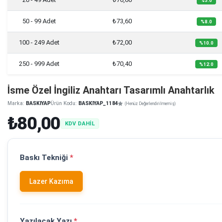
%5.0
50 - 99 Adet
₺73,60
%8.0
100 - 249 Adet
₺72,00
%10.0
250 - 999 Adet
₺70,40
%12.0
İsme Özel İngiliz Anahtarı Tasarımlı Anahtarlık
Marka:
BASKIYAP
Ürün Kodu:
BASKIYAP_1184
(Henüz Değerlendirilmemiş)
₺80,00
KDV DAHİL
Baskı Tekniği
*
Lazer Kazıma
Yazılacak Yazı
*