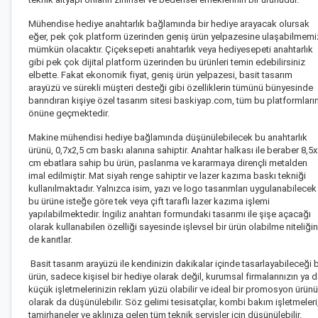
Mühendise hediye anahtarlık bağlamında bir hediye arayacak olursak
eğer, pek çok platform üzerinden geniş ürün yelpazesine ulaşabilmemi
mümkün olacaktır. Çiçeksepeti anahtarlık veya hediyesepeti anahtarlık
gibi pek çok dijital platform üzerinden bu ürünleri temin edebilirsiniz
elbette. Fakat ekonomik fiyat, geniş ürün yelpazesi, basit tasarım
arayüzü ve sürekli müşteri desteği gibi özelliklerin tümünü bünyesinde
barındıran kişiye özel tasarım sitesi baskiyap.com, tüm bu platformları
önüne geçmektedir.
Makine mühendisi hediye
bağlamında düşünülebilecek bu anahtarlık
ürünü, 0,7x2,5 cm baskı alanına sahiptir. Anahtar halkası ile beraber 8,5
cm ebatlara sahip bu ürün, paslanma ve kararmaya dirençli metalden
imal edilmiştir. Mat siyah renge sahiptir ve lazer kazıma baskı tekniği
kullanılmaktadır. Yalnızca isim, yazı ve logo tasarımları uygulanabilecek
bu ürüne isteğe göre tek veya çift taraflı lazer kazıma işlemi
yapılabilmektedir. İngiliz anahtarı formundaki tasarımı ile şişe açacağı
olarak kullanabilen özelliği sayesinde işlevsel bir ürün olabilme niteliğin
de kanıtlar.
Basit tasarım arayüzü ile kendinizin dakikalar içinde tasarlayabileceği 
ürün, sadece kişisel bir hediye olarak değil, kurumsal firmalarınızın ya 
küçük işletmelerinizin reklam yüzü olabilir ve ideal bir promosyon ürünü
olarak da düşünülebilir. Söz gelimi tesisatçılar, kombi bakım işletmeleri
tamirhaneler ve aklınıza gelen tüm teknik servisler için düşünülebilir.