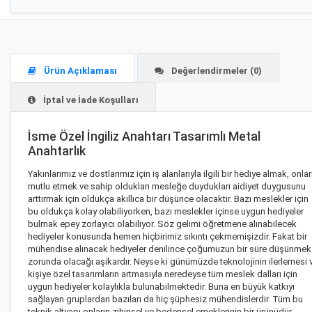
Ürün Açıklaması
Değerlendirmeler (0)
İptal ve İade Koşulları
İsme Özel İngiliz Anahtarı Tasarımlı Metal
Anahtarlık
Yakınlarımız ve dostlarımız için iş alanlarıyla ilgili bir hediye almak, onlar
mutlu etmek ve sahip oldukları mesleğe duydukları aidiyet duygusunu
arttırmak için oldukça akıllıca bir düşünce olacaktır. Bazı meslekler için
bu oldukça kolay olabiliyorken, bazı meslekler içinse uygun hediyeler
bulmak epey zorlayıcı olabiliyor. Söz gelimi
öğretmene alınabilecek
hediyeler
konusunda hemen hiçbirimiz sıkıntı çekmemişizdir. Fakat
bir
mühendise alınacak hediyeler
denilince çoğumuzun bir süre düşünmek
zorunda olacağı aşikardır. Neyse ki günümüzde teknolojinin ilerlemesi 
kişiye özel tasarımların artmasıyla neredeyse tüm meslek dalları için
uygun hediyeler kolaylıkla bulunabilmektedir. Buna en büyük katkıyı
sağlayan gruplardan bazıları da hiç şüphesiz mühendislerdir. Tüm bu
teknik altyapı onların zihinsel ve bedensel emeklerinin bir ürünüdür.