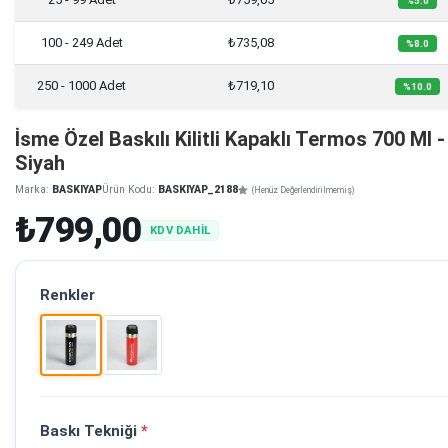
%5.0
100 - 249 Adet
₺735,08
%8.0
250 - 1000 Adet
₺719,10
%10.0
İsme Özel Baskılı Kilitli Kapaklı Termos 700 Ml -
Siyah
Marka:
BASKIYAP
Ürün Kodu:
BASKIYAP_2188
(Henüz Değerlendirilmemiş)
₺799,00
KDV DAHİL
Renkler
Baskı Tekniği
*