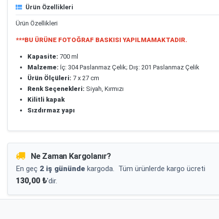
Ürün Özellikleri
Ürün Özellikleri
***BU ÜRÜNE FOTOĞRAF BASKISI YAPILMAMAKTADIR.
Kapasite:
700 ml
Malzeme:
İç: 304 Paslanmaz Çelik; Dış: 201 Paslanmaz Çelik
Ürün Ölçüleri:
7 x 27 cm
Renk Seçenekleri:
Siyah, Kırmızı
Kilitli kapak
Sızdırmaz yapı
Ne Zaman Kargolanır?
En geç
2 iş gününde
kargoda.
Tüm ürünlerde kargo ücreti
130,00 ₺
'dir.