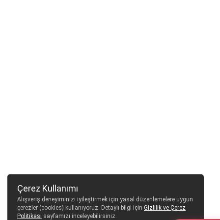
Çerez Kullanımı
Alışveriş deneyiminizi iyileştirmek için yasal düzenlemelere uygun
çerezler (cookies) kullanıyoruz. Detaylı bilgi için
Gizlilik ve Çerez
Politikası
sayfamızı inceleyebilirsiniz.