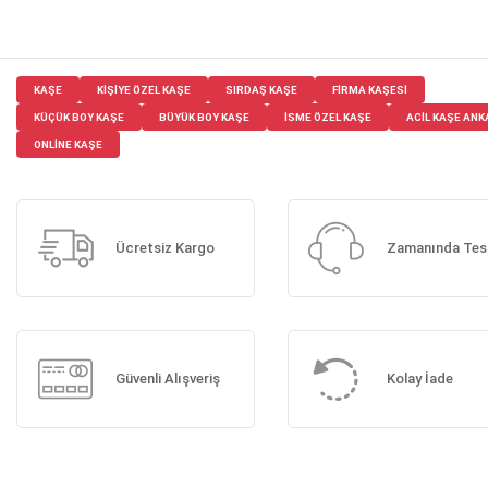
KAŞE
KIŞIYE ÖZEL KAŞE
SIRDAŞ KAŞE
FIRMA KAŞESI
KÜÇÜK BOY KAŞE
BÜYÜK BOY KAŞE
ISME ÖZEL KAŞE
ACIL KAŞE AN
ONLINE KAŞE
Ücretsiz Kargo
Zamanında Tes
Güvenli Alışveriş
Kolay İade