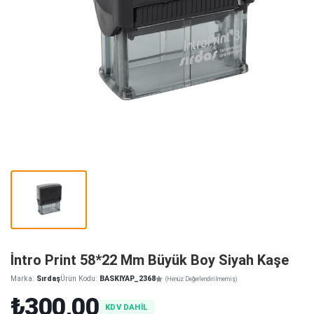
İntro Print 58*22 Mm Büyük Boy Siyah Kaşe
Marka:
Sırdaş
Ürün Kodu:
BASKIYAP_2368
(Henüz Değerlendirilmemiş)
₺300,00
KDV DAHİL