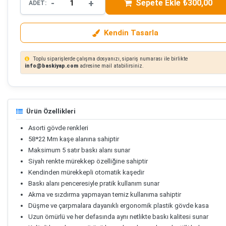
-
+
Sepete Ekle ₺300,00
ADET:
Kendin Tasarla
Toplu siparişlerde çalışma dosyanızı, sipariş numarası ile birlikte
info@baskiyap.com
adresine mail atabilirsiniz.
Ürün Özellikleri
Asorti gövde renkleri
58*22 Mm kaşe alanına sahiptir
Maksimum 5 satır baskı alanı sunar
Siyah renkte mürekkep özelliğine sahiptir
Kendinden mürekkepli otomatik kaşedir
Baskı alanı penceresiyle pratik kullanım sunar
Akma ve sızdırma yapmayan temiz kullanıma sahiptir
Düşme ve çarpmalara dayanıklı ergonomik plastik gövde kasa
Uzun ömürlü ve her defasında aynı netlikte baskı kalitesi sunar