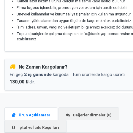
Kaliteli lazer kazıma ürünü kauçuk malzeme kaşe lastiği bulunur
Firma logosu işlenebilir, promosyon ve reklam için tercih edilebilir
Bireysel kullanımlar ve kurumsal yazışmalar için kullanıma uygundur
Tasarım yükle alanından uygun ölçülerde kaşe metni ekletebilirsiniz
İsim, adres, unvan, vergi no ve iletişim bilgilerinizi eksiksiz doldurun
Toplu siparişlerde çalışma dosyasını info@baskiyap.comadresine m
atabilirsiniz
Ne Zaman Kargolanır?
En geç
2 iş gününde
kargoda.
Tüm ürünlerde kargo ücreti
130,00 ₺
'dir.
Ürün Açıklaması
Değerlendirmeler (0)
İptal ve İade Koşulları