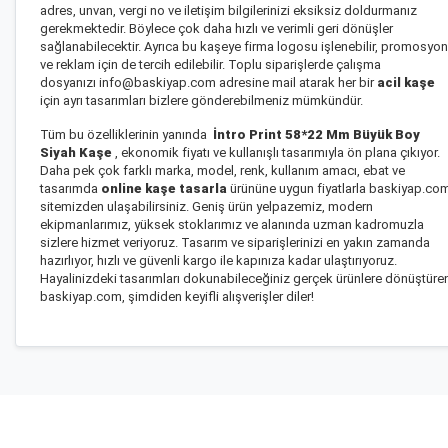
adres, unvan, vergi no ve iletişim bilgilerinizi eksiksiz doldurmanız
gerekmektedir. Böylece çok daha hızlı ve verimli geri dönüşler
sağlanabilecektir. Ayrıca bu kaşeye firma logosu işlenebilir, promosyon
ve reklam için de tercih edilebilir. Toplu siparişlerde çalışma
dosyanızı info@baskiyap.com adresine mail atarak her bir
acil kaşe
için ayrı tasarımları bizlere gönderebilmeniz mümkündür.
Tüm bu özelliklerinin yanında
İntro Print 58*22 Mm Büyük Boy
Siyah Kaşe
, ekonomik fiyatı ve kullanışlı tasarımıyla ön plana çıkıyor.
Daha pek çok farklı marka, model, renk, kullanım amacı, ebat ve
tasarımda
online kaşe tasarla
ürününe uygun fiyatlarla baskiyap.co
sitemizden ulaşabilirsiniz. Geniş ürün yelpazemiz, modern
ekipmanlarımız, yüksek stoklarımız ve alanında uzman kadromuzla
sizlere hizmet veriyoruz. Tasarım ve siparişlerinizi en yakın zamanda
hazırlıyor, hızlı ve güvenli kargo ile kapınıza kadar ulaştırıyoruz.
Hayalinizdeki tasarımları dokunabileceğiniz gerçek ürünlere dönüştüre
baskiyap.com, şimdiden keyifli alışverişler diler!