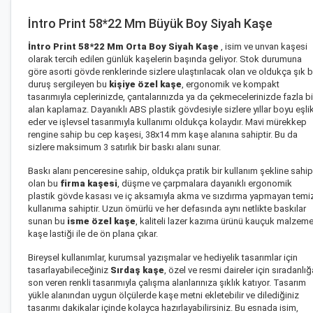
İntro Print 58*22 Mm Büyük Boy Siyah Kaşe
İntro Print 58*22 Mm Orta Boy Siyah Kaşe
, isim ve unvan kaşesi
olarak tercih edilen günlük kaşelerin başında geliyor. Stok durumuna
göre asorti gövde renklerinde sizlere ulaştırılacak olan ve oldukça şık b
duruş sergileyen bu
kişiye özel kaşe
, ergonomik ve kompakt
tasarımıyla ceplerinizde, çantalarınızda ya da çekmecelerinizde fazla bi
alan kaplamaz. Dayanıklı ABS plastik gövdesiyle sizlere yıllar boyu eşli
eder ve işlevsel tasarımıyla kullanımı oldukça kolaydır. Mavi mürekkep
rengine sahip bu cep kaşesi, 38x14 mm kaşe alanına sahiptir. Bu da
sizlere maksimum 3 satırlık bir baskı alanı sunar.
Baskı alanı penceresine sahip, oldukça pratik bir kullanım şekline sahip
olan bu
firma kaşesi
, düşme ve çarpmalara dayanıklı ergonomik
plastik gövde kasası ve iç aksamıyla akma ve sızdırma yapmayan temi
kullanıma sahiptir. Uzun ömürlü ve her defasında aynı netlikte baskılar
sunan bu
isme özel kaşe
, kaliteli lazer kazıma ürünü kauçuk malzem
kaşe lastiği ile de ön plana çıkar.
Bireysel kullanımlar, kurumsal yazışmalar ve hediyelik tasarımlar için
tasarlayabileceğiniz
Sırdaş kaşe
, özel ve resmi daireler için sıradanlığ
son veren renkli tasarımıyla çalışma alanlarınıza şıklık katıyor. Tasarım
yükle alanından uygun ölçülerde kaşe metni ekletebilir ve dilediğiniz
tasarımı dakikalar içinde kolayca hazırlayabilirsiniz. Bu esnada isim,