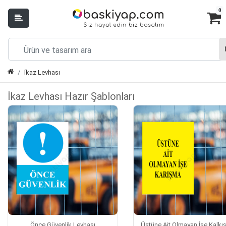
0
İkaz Levhası
İkaz Levhası Hazır Şablonları
Önce Güvenlik Levhası
Üstüne Ait Olmayan İşe Kalk