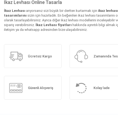
İkaz Levhası Online Tasarla
İkaz Levhası
arıyorsanız sizi büyük bir dertten kurtarmak için
i̇kaz levhas
tasarımlarını
sizin için hazırladık. En beğenilen i̇kaz levhası tasarımlarını o
olarak tasarlayabilirsiniz. Ayrıca diğer i̇kaz levhası modellerini inceleyebilir v
sipariş verebilirsiniz.
İkaz Levhası fiyatları
hakkında ayrıntılı bilgi almak i
iletişim ya da whatsapp adresinden bize ulaşabilirsiniz.
Ücretsiz Kargo
Zamanında Tes
Güvenli Alışveriş
Kolay İade