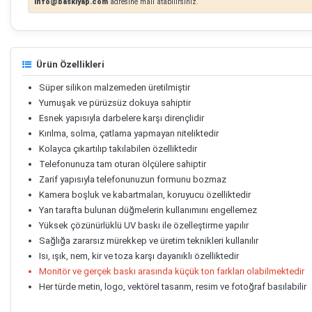
info@baskiyap.com
adresine mail atabilirsiniz.
Ürün Özellikleri
Süper silikon malzemeden üretilmiştir
Yumuşak ve pürüzsüz dokuya sahiptir
Esnek yapısıyla darbelere karşı dirençlidir
Kırılma, solma, çatlama yapmayan niteliktedir
Kolayca çıkartılıp takılabilen özelliktedir
Telefonunuza tam oturan ölçülere sahiptir
Zarif yapısıyla telefonunuzun formunu bozmaz
Kamera boşluk ve kabartmaları, koruyucu özelliktedir
Yan tarafta bulunan düğmelerin kullanımını engellemez
Yüksek çözünürlüklü UV baskı ile özelleştirme yapılır
Sağlığa zararsız mürekkep ve üretim teknikleri kullanılır
Isı, ışık, nem, kir ve toza karşı dayanıklı özelliktedir
Monitör ve gerçek baskı arasında küçük ton farkları olabilmektedir
Her türde metin, logo, vektörel tasarım, resim ve fotoğraf basılabilir