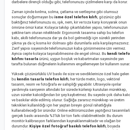
darbelere dirençli olduğu gibi, telefonunuzu çizilmelere karşı da korur.
Zaman içinde kırılma, solma, çatlama ve sertleşme gibi olumsuz
sonuçlar doğurmayan bu
isme özel telefon kılıfı
, gözünüz gibi
baktığınız telefonunuzu ısı, ışık, nem, kir ve toza karşı koruyarak onun
ömrüne ömür katar. Kolayca takılıp çıkartılabilen yapısı, telefonunuzun
şekline tam oturan niteliktedir. Ergonomik tasarıma sahip bu telefon
kabı, akıllı telefonunuza dar ya da bol gelmediği için sürekli yerinden
çıkma ya da iç kısma kir dolması gibi durumlarla asla karşılaşmazsınız.
Zarif yapısı sayesinde telefonunuzun kaba görünmesine izin vermez.
Ayrıca cepte kolayca taşınabilmesine de engel olmaz. Bu
kendi telef
kılıfını tasarla
ürünü, uygun boşluk ve kabartmaları sayesinde yan
tarafta bulunan düğmelerin kullanımını engellemeyen bir kullanım sunar.
Yüksek çözünürlüklü UV baskı ile size ve sevdiklerinize özel hale gelen
bu
kendin tasarla telefon kılıfı
, her türde metin, logo, vektörel
tasarım, resim ve fotoğrafa ev sahipliği yapabilir. Ultraviyole ışınlar
yardımıyla saniyenin altındaki bir sürede kürlenip kurutulan mürekkep,
uzun süreler kalıcılığından bir şey kaybetmez. Bu sayede çok daha kalıc
ve baskılar elde edilmiş olunur. Sağlığa zararsız mürekkep ve üretim
teknikleri kullanıldığı için her yaştan bireyin gönül rahatlığıyla
kullanabileceği bir üründür. Online editörümüzden yaptığınız tasarımlarl
gerçek baskı arasında %3’lük bir ton farkı olabilmektedir. Bu durum
monitör kalibrasyon farklarından kaynaklanmaktadır ve olağan bir
durumdur.
Kişiye özel
fotoğraf baskılı telefon kılıfı
, boyada