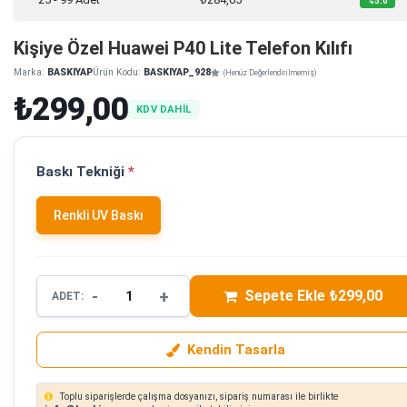
%5.0
Kişiye Özel Huawei P40 Lite Telefon Kılıfı
Marka:
BASKIYAP
Ürün Kodu:
BASKIYAP_928
(Henüz Değerlendirilmemiş)
₺299,00
KDV DAHİL
Baskı Tekniği
*
Renkli UV Baskı
-
+
Sepete Ekle ₺299,00
ADET:
Kendin Tasarla
Toplu siparişlerde çalışma dosyanızı, sipariş numarası ile birlikte