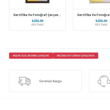
Sertifika Ve Fotoğraf Çerçevesi A4 Ceviz
₺250,00
₺250,00
KDV Dahil
KDV Dahil
KIŞIYE ÖZEL RESIMLI ÇERÇEVE
MÜZIKLI FOTOĞRAF ÇERÇEVESI
Ücretsiz Kargo