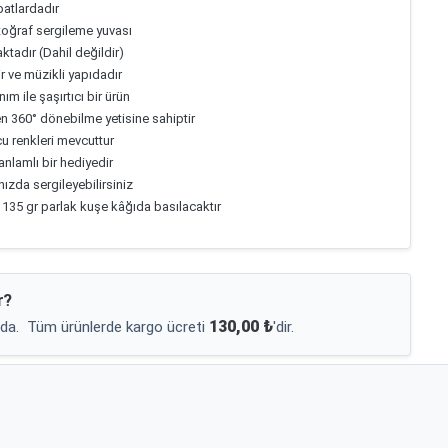
atlardadır
toğraf sergileme yuvası
ktadır (Dahil değildir)
 ve müzikli yapıdadır
nım ile şaşırtıcı bir ürün
 360° dönebilme yetisine sahiptir
cu renkleri mevcuttur
 anlamlı bir hediyedir
nızda sergileyebilirsiniz
135 gr parlak kuşe kâğıda basılacaktır
r?
130,00 ₺
da.
Tüm ürünlerde kargo ücreti
'dir.