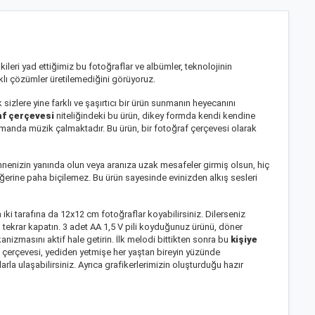
ileri yad ettiğimiz bu fotoğraflar ve albümler, teknolojinin
klı çözümler üretilemediğini görüyoruz.
sizlere yine farklı ve şaşırtıcı bir ürün sunmanın heyecanını
af çerçevesi
niteliğindeki bu ürün, dikey formda kendi kendine
amanda müzik çalmaktadır. Bu ürün, bir fotoğraf çerçevesi olarak
 Annenizin yanında olun veya aranıza uzak mesafeler girmiş olsun, hiç
rine paha biçilemez. Bu ürün sayesinde evinizden alkış sesleri
i tarafına da 12x12 cm fotoğraflar koyabilirsiniz. Dilerseniz
yu tekrar kapatın. 3 adet AA 1,5 V pili koyduğunuz ürünü, döner
zmasını aktif hale getirin. İlk melodi bittikten sonra bu
kişiye
f çerçevesi, yediden yetmişe her yaştan bireyin yüzünde
la ulaşabilirsiniz. Ayrıca grafikerlerimizin oluşturduğu hazır