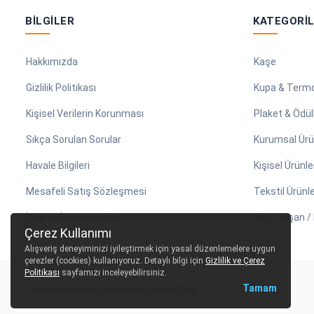
BILGILER
KATEGORI
Hakkımızda
Kaşe
Gizlilik Politikası
Kupa & Term
Kişisel Verilerin Korunması
Plaket & Ödül
Sıkça Sorulan Sorular
Kurumsal Ürü
Havale Bilgileri
Kişisel Ürünle
Mesafeli Satış Sözleşmesi
Tekstil Ürünle
İptal ve İade Koşulları
Söz / Nişan 
Çerez Kullanımı
Alışveriş deneyiminizi iyileştirmek için yasal düzenlemelere uygun
çerezler (cookies) kullanıyoruz. Detaylı bilgi için
Gizlilik ve Çerez
Politikası
sayfamızı inceleyebilirsiniz.
Tamam
Tüm hakları saklıdır © Baskiyap.com 2018