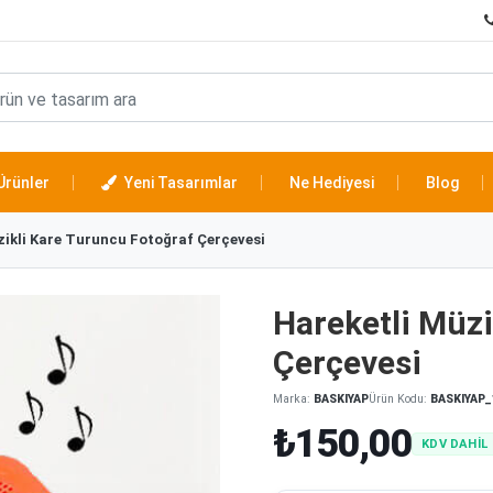
Ürünler
Yeni Tasarımlar
Ne Hediyesi
Blog
zikli Kare Turuncu Fotoğraf Çerçevesi
Hareketli Müzi
Çerçevesi
Marka:
BASKIYAP
Ürün Kodu:
BASKIYAP_
₺150,00
KDV DAHİL