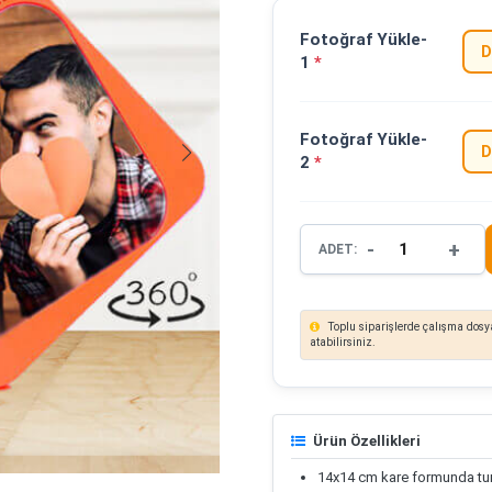
Fotoğraf Yükle-
D
1
*
Fotoğraf Yükle-
D
2
*
-
+
ADET:
Toplu siparişlerde çalışma dosya
atabilirsiniz.
Ürün Özellikleri
14x14 cm kare formunda tur