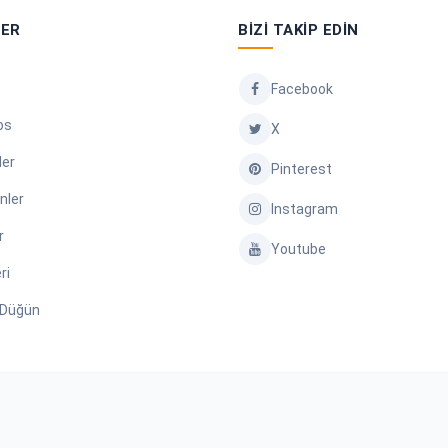
LER
BIZI TAKIP EDIN
Facebook
os
X
ler
Pinterest
nler
Instagram
r
Youtube
ri
/ Düğün