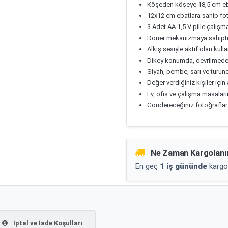
Köşeden köşeye 18,5 cm eb
12x12 cm ebatlara sahip fo
3 Adet AA 1,5 V pille çalışma
Döner mekanizmaya sahiptir
Alkış sesiyle aktif olan kulla
Dikey konumda, devrilmeden
Siyah, pembe, sarı ve turun
Değer verdiğiniz kişiler için
Ev, ofis ve çalışma masaları
Göndereceğiniz fotoğraflar 
Ne Zaman Kargolanı
En geç
1 iş gününde
kargo
İptal ve İade Koşulları