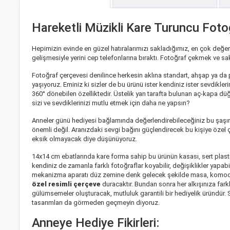
Hareketli Müzikli Kare Turuncu Fotoğ
Hepimizin evinde en güzel hatıralarımızı sakladığımız, en çok değer v
gelişmesiyle yerini cep telefonlarına bıraktı. Fotoğraf çekmek ve s
Fotoğraf çerçevesi
denilince herkesin aklına standart, ahşap ya da pl
yaşıyoruz. Eminiz ki sizler de bu ürünü ister kendiniz ister sevdikler
360° dönebilen özelliktedir. Üstelik yan tarafta bulunan aç-kapa dü
sizi ve sevdiklerinizi mutlu etmek için daha ne yapsın?
Anneler günü hediyesi
bağlamında değerlendirebileceğiniz bu şaşır
önemli değil. Aranızdaki sevgi bağını güçlendirecek bu
kişiye özel 
eksik olmayacak diye düşünüyoruz.
14x14 cm ebatlarında kare forma sahip bu ürünün kasası, sert plasti
kendiniz de zamanla farklı fotoğraflar koyabilir, değişiklikler yapab
mekanizma aparatı düz zemine denk gelecek şekilde masa, komodin ve
özel resimli çerçeve
duracaktır. Bundan sonra her alkışınıza fark
gülümsemeler oluşturacak, mutluluk garantili bir hediyelik üründür. 
tasarımları da görmeden geçmeyin diyoruz.
Anneye Hediye Fikirleri: