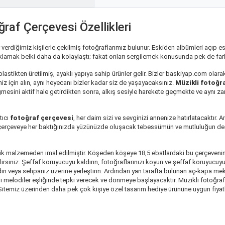
raf Çerçevesi Özellikleri
erdiğimiz kişilerle çekilmiş fotoğraflarımız bulunur. Eskiden albümleri açıp esk
aklamak belki daha da kolaylaştı; fakat onları sergilemek konusunda pek de far
astikten üretilmiş, ayaklı yapıya sahip ürünler gelir. Bizler baskiyap.com olarak 
iniz için alın, aynı heyecanı bizler kadar siz de yaşayacaksınız.
Müzikli fotoğr
ğmesini aktif hale getirdikten sonra, alkış sesiyle harekete geçmekte ve aynı z
tıcı
fotoğraf çerçevesi
, her daim sizi ve sevginizi annenize hatırlatacaktır.
çerçeve
ye her baktığınızda yüzünüzde oluşacak tebessümün ve mutluluğun değe
k malzemeden imal edilmiştir. Köşeden köşeye 18,5 ebatlardaki bu çerçevenin ik
ilirsiniz. Şeffaf koruyucuyu kaldırın, fotoğraflarınızı koyun ve şeffaf koruyucu
ya sehpanız üzerine yerleştirin. Ardından yan tarafta bulunan aç-kapa mekani
lı melodiler eşliğinde tepki verecek ve dönmeye başlayacaktır. Müzikli fotoğra
Sitemiz üzerinden daha pek çok kişiye özel tasarım hediye ürününe uygun fiyatlar