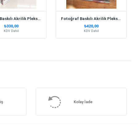
Fotoğraf Baskılı Akrilik Pleksi Kare Çerçeve 11,5X14Cm
Fotoğraf Baskılı Akrilik Pleksi Çerçeve 23X14Cm
₺330,00
₺420,00
KDV Dahil
KDV Dahil
iş
Kolay İade