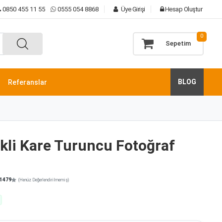
0850 455 11 55
0555 054 8868
Üye Girişi
Hesap Oluştur
0
Sepetim
BLOG
Referanslar
kli Kare Turuncu Fotoğraf
1479
(Henüz Değerlendirilmemiş)