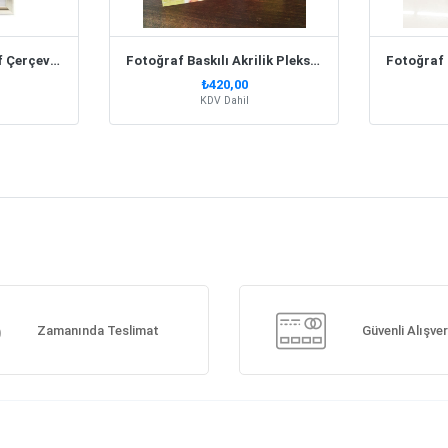
Sertifika Ve Fotoğraf Çerçevesi A4 Gümüş
Fotoğraf Baskılı Akrilik Pleksi Oval Çerçeve 15X10Cm
₺420,00
KDV Dahil
Zamanında Teslimat
Güvenli Alışver