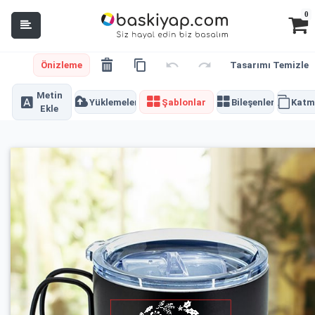
0
Önizleme
Tasarımı Temizle
Metin
Yüklemeler
Şablonlar
Bileşenler
Katm
Ekle