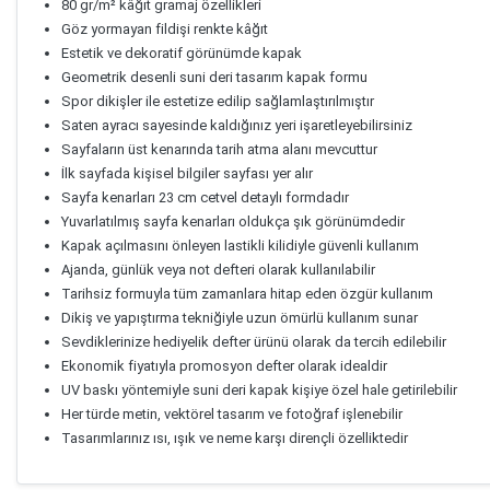
80 gr/m² kâğıt gramaj özellikleri
Göz yormayan fildişi renkte kâğıt
Estetik ve dekoratif görünümde kapak
Geometrik desenli suni deri tasarım kapak formu
Spor dikişler ile estetize edilip sağlamlaştırılmıştır
Saten ayracı sayesinde kaldığınız yeri işaretleyebilirsiniz
Sayfaların üst kenarında tarih atma alanı mevcuttur
İlk sayfada kişisel bilgiler sayfası yer alır
Sayfa kenarları 23 cm cetvel detaylı formdadır
Yuvarlatılmış sayfa kenarları oldukça şık görünümdedir
Kapak açılmasını önleyen lastikli kilidiyle güvenli kullanım
Ajanda, günlük veya not defteri olarak kullanılabilir
Tarihsiz formuyla tüm zamanlara hitap eden özgür kullanım
Dikiş ve yapıştırma tekniğiyle uzun ömürlü kullanım sunar
Sevdiklerinize hediyelik defter ürünü olarak da tercih edilebilir
Ekonomik fiyatıyla promosyon defter olarak idealdir
UV baskı yöntemiyle suni deri kapak kişiye özel hale getirilebilir
Her türde metin, vektörel tasarım ve fotoğraf işlenebilir
Tasarımlarınız ısı, ışık ve neme karşı dirençli özelliktedir