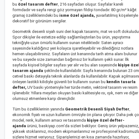
bu
özel tasarım defter
, 216 sayfadan oluşur. Sayfalar kareli
formdadır ve sayfa rengi göz yormayan fildişi tondadır. 80 gr/m² kâğıt
gramaj özelliklerindeki bu
isme özel ajanda
,
yuvarlatılmış köşeleriyle
dekoratif bir görünüm sergiler.
Geometrik desenli siyah suni deri kapak tasarımı, mat ve soft dokuludur
Spor dikişler ile estetize edilip sağlamlaştırılan bu ürün, yapıştırma
tekniğiyle uzun ömürlü kullanım sunan niteliktedir. Saten ayracı
sayesinde kaldığınız yeri kolayca işaretleyebilir ve dilediğiniz notlara
hemen ulaşabilirsiniz. Sayfaların üst kenarında tarih atma alanı bulunur
ve bu sayede size zamandan bağımsız bir kullanım şekli sunar. İlk
sayfada kişisel bilgiler sayfası yer alır ve bu alan sayesinde
kişiye öze
tasarım ajanda
şeklinde kullanılabilir. Sayfa kenarında bulunan 23 cm
cetvel baskı detayıyla teknik alanlarda da kullanılabilir. Kapak açılmasın
önleyen lastikli kilidiyle güvenli bir kullanım sunan bu
kendin tasarla
defter
,
UV baskı yöntemiyle her türde metin, vektörel tasarım ve resim
işlenebilir. Yıllara meydan okuyan baskı kalitesiyle ısı, ışık, nem ve diğer
olumsuz etmenlere karşı dirençlidir.
Tüm bu özelliklerinin yanında
Geometrik Desenli Siyah Defter
,
ekonomik fiyatı ve uzun kullanım ömrüyle ön plana çıkıyor. Daha pek ç
model, renk, kullanım amacı ve tasarımda
kişiye özel defter-
ajanda
ürünü, baskiyap.com’da sizleri bekliyor. Geniş ürün yelpazemiz,
yüksek stoklarımız, modern ekipmanlarımız ve profesyonel kadromuzl
sizlere hizmet veriyoruz. Siparişlerinizi en kısa zamanda hazırlıyor,