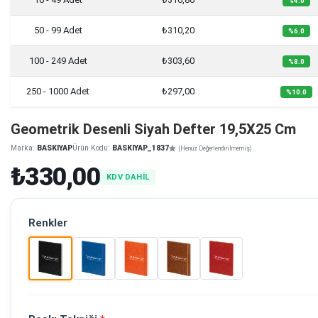
%4.0
50 - 99 Adet
₺310,20
%6.0
100 - 249 Adet
₺303,60
%8.0
250 - 1000 Adet
₺297,00
%10.0
Geometrik Desenli Siyah Defter 19,5X25 Cm
Marka:
BASKIYAP
Ürün Kodu:
BASKIYAP_1837
(Henüz Değerlendirilmemiş)
₺330,00
KDV DAHİL
Renkler