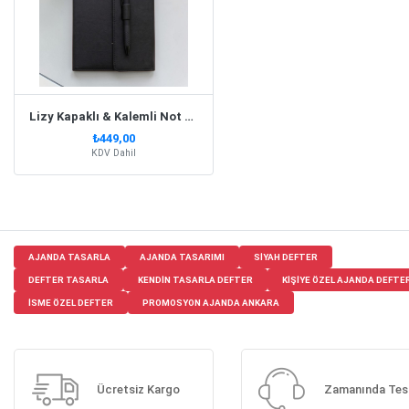
Lizy Kapaklı & Kalemli Not Defteri Siyah
₺449,00
KDV Dahil
AJANDA TASARLA
AJANDA TASARIMI
SIYAH DEFTER
DEFTER TASARLA
KENDIN TASARLA DEFTER
KIŞIYE ÖZEL AJANDA DEFTE
ISME ÖZEL DEFTER
PROMOSYON AJANDA ANKARA
Ücretsiz Kargo
Zamanında Tes