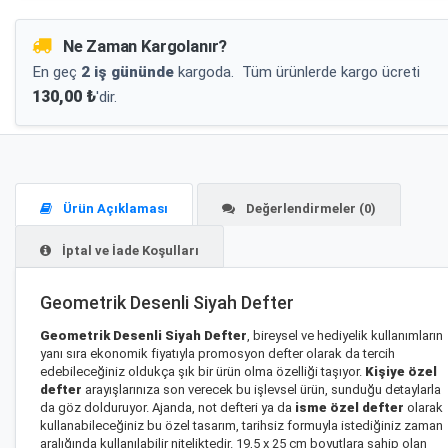
Ne Zaman Kargolanır?
En geç
2 iş gününde
kargoda.
Tüm ürünlerde kargo ücreti
130,00 ₺
'dir.
Ürün Açıklaması
Değerlendirmeler (0)
İptal ve İade Koşulları
Geometrik Desenli Siyah Defter
Geometrik Desenli Siyah Defter
, bireysel ve hediyelik kullanımların
yanı sıra ekonomik fiyatıyla promosyon defter olarak da tercih
edebileceğiniz oldukça şık bir ürün olma özelliği taşıyor.
Kişiye özel
defter
arayışlarınıza son verecek bu işlevsel ürün, sunduğu detaylarla
da göz dolduruyor. Ajanda, not defteri ya da
isme özel defter
olarak
kullanabileceğiniz bu özel tasarım, tarihsiz formuyla istediğiniz zaman
aralığında kullanılabilir niteliktedir. 19,5 x 25 cm boyutlara sahip olan