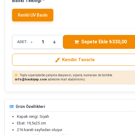
Baskı Tekniği
*
Renkli UV Baskı
-
+
Sepete Ekle ₺330,00
ADET:
Kendin Tasarla
Toplu siparişlerde çalışma dosyanızı, sipariş numarası ile birlikte
info@baskiyap.com
adresine mail atabilirsiniz.
Ürün Özellikleri
Kapak rengi: Siyah
Ebat: 19,5x25 cm
216 kareli sayfadan oluşur