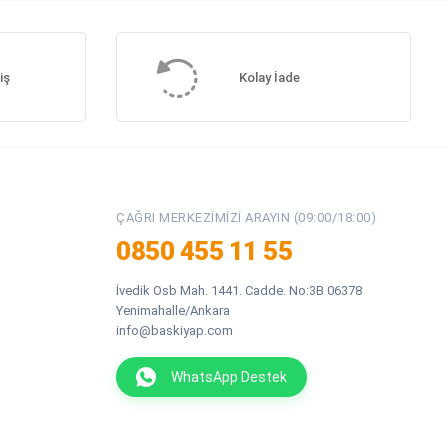
iş
Kolay İade
ÇAĞRI MERKEZIMIZI ARAYIN (09:00/18:00)
0850 455 11 55
İvedik Osb Mah. 1441. Cadde. No:3B 06378
Yenimahalle/Ankara
info@baskiyap.com
WhatsApp Destek