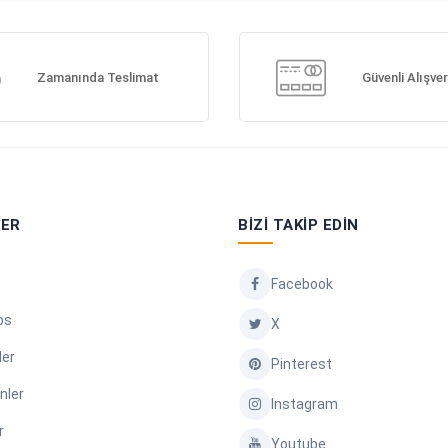
Zamanında Teslimat
Güvenli Alışver
LER
BIZI TAKIP EDIN
Facebook
os
X
ler
Pinterest
nler
Instagram
r
Youtube