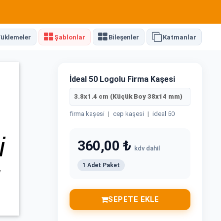
üklemeler
Şablonlar
Bileşenler
Katmanlar
İdeal 50 Logolu Firma Kaşesi
3.8x1.4 cm (Küçük Boy 38x14 mm)
firma kaşesi
|
cep kaşesi
|
ideal 50
360,00 ₺
kdv dahil
1 Adet Paket
SEPETE EKLE