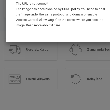
2. Kontrol
Önceki
The URL is not correct!
Tasarımınız uzmanlarımız tarafından baskı öncesi kontrol edilir.
The image has been blocked by
CORS policy
. You need to host
the image under the same protocol and domain or enable
'Access-Control-Allow-Origin' on the server where you host the
image.
Read more about it here.
Ücretsiz Kargo
Zamanında Tes
Güvenli Alışveriş
Kolay İade