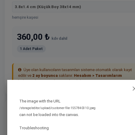
3.8x1.4 cm (Küçük Boy 38x14 mm)
hemşire kaşesi
360,00 ₺
kdv dahil
1 Adet Paket
Üye olan kullanıcıların tasarımları sisteme otomatik olarak kayıt
edilir ve
2 ay boyunca
saklanır.
Hesabım > Tasarımlarım
bölümünden tasarımlarınıza ulaşabilirsiniz.
The image with the URL
Nasıl Sipariş Verilir?
/storage/editor/upload/customer-file-1557840310.jpeg
can not be loaded into the canvas.
Troubleshooting