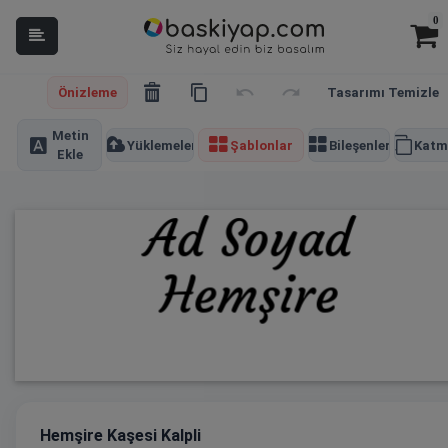
0
Önizleme
Tasarımı Temizle
Metin
Yüklemeler
Şablonlar
Bileşenler
Katm
Ekle
Hemşire Kaşesi Kalpli