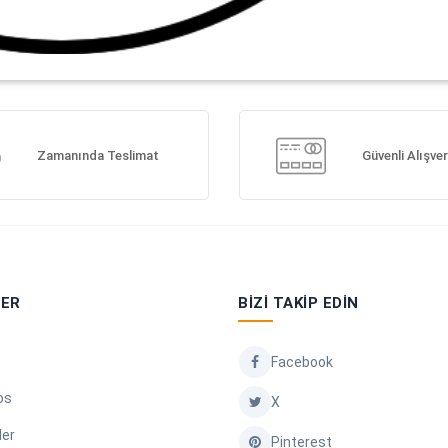
Zamanında Teslimat
Güvenli Alışver
LER
BIZI TAKIP EDIN
Facebook
os
X
ler
Pinterest