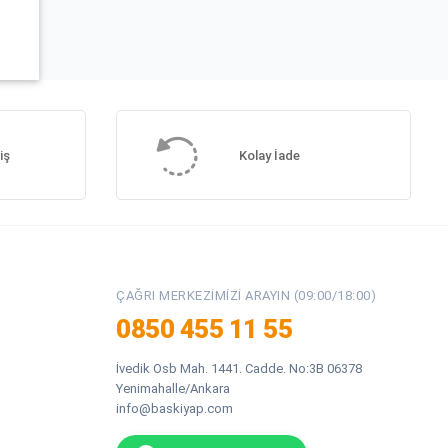
iş
Kolay İade
ÇAĞRI MERKEZIMIZI ARAYIN (09:00/18:00)
0850 455 11 55
İvedik Osb Mah. 1441. Cadde. No:3B 06378
Yenimahalle/Ankara
info@baskiyap.com