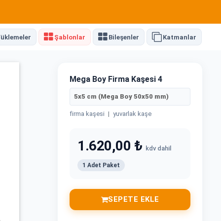
üklemeler
Şablonlar
Bileşenler
Katmanlar
Mega Boy Firma Kaşesi 4
5x5 cm (Mega Boy 50x50 mm)
firma kaşesi
|
yuvarlak kaşe
1.620,00 ₺
kdv dahil
1 Adet Paket
SEPETE EKLE