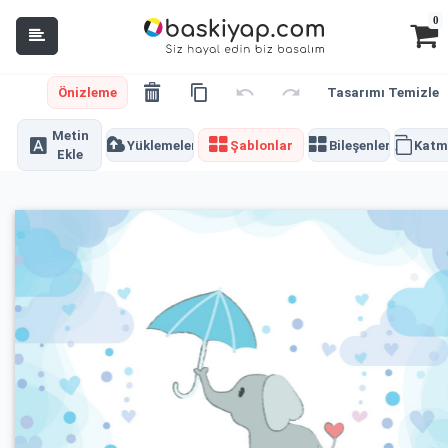
0
Önizleme
Tasarımı Temizle
Metin
Yüklemeler
Şablonlar
Bileşenler
Katm
Ekle