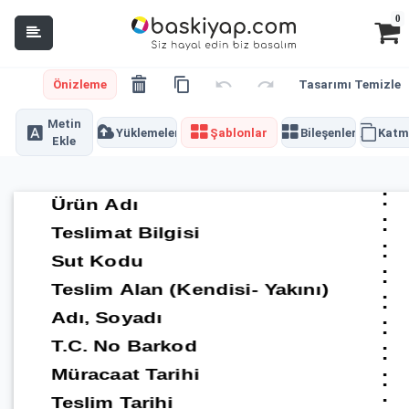
0
Önizleme
Tasarımı Temizle
Metin
Yüklemeler
Şablonlar
Bileşenler
Katm
Ekle