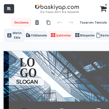
0
Önizleme
Tasarımı Temizle
Metin
Yüklemeler
Şablonlar
Bileşenler
Katm
Ekle