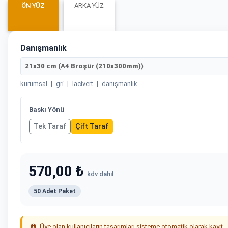
ÖN YÜZ
ARKA YÜZ
Danışmanlık
21x30 cm (A4 Broşür (210x300mm))
kurumsal
|
gri
|
lacivert
|
danışmanlık
Baskı Yönü
Tek Taraf
Çift Taraf
570,00 ₺
kdv dahil
50 Adet Paket
Üye olan kullanıcıların tasarımları sisteme otomatik olarak kayıt