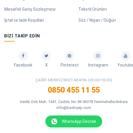
Mesafeli Satış Sözleşmesi
Tekstil Ürünleri
İptal ve İade Koşulları
Söz / Nişan / Düğün
BIZI TAKIP EDIN
Facebook
X
Pinterest
Instagram
Youtub
ÇAĞRI MERKEZIMIZI ARAYIN (09:00/18:00)
0850 455 11 55
İvedik Osb Mah. 1441. Cadde. No:3B 06378 Yenimahalle/Ankara
info@baskiyap.com
WhatsApp Destek