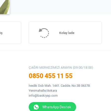
iş
Kolay İade
ÇAĞRI MERKEZIMIZI ARAYIN (09:00/18:00)
0850 455 11 55
İvedik Osb Mah. 1441. Cadde. No:3B 06378
Yenimahalle/Ankara
info@baskiyap.com
WhatsApp Destek