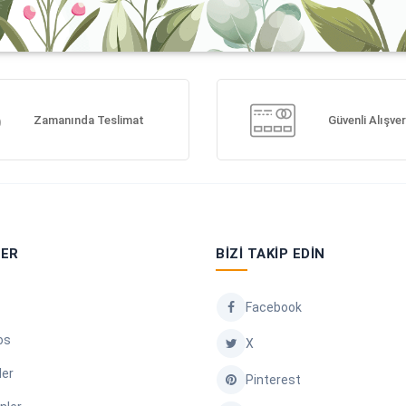
Zamanında Teslimat
Güvenli Alışver
LER
BIZI TAKIP EDIN
Facebook
os
X
ler
Pinterest