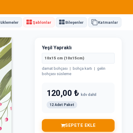
üklemeler
Şablonlar
Bileşenler
Katmanlar
Yeşil Yapraklı
10x15 cm (10x15cm)
damat bohçası
|
bohça kartı
|
gelin
bohçası süsleme
120,00 ₺
kdv dahil
12 Adet Paket
SEPETE EKLE