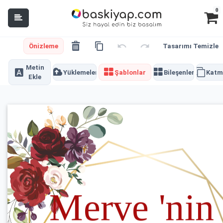
0
Önizleme
Tasarımı Temizle
Metin
Yüklemeler
Şablonlar
Bileşenler
Katm
Ekle