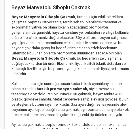
Beyaz Manyetolu Siboplu Çakmak
Beyaz Manyetolu Siboplu Çakmak
, firmanız için etkili bir reklam
çalışması yapmak istiyorsanız, tercih sebebi olabilecek tasarımı ve
ekonomik fiyatıyla ön plana çıkar. Yapacağınız promosyon
çalışmalarında gündelik hayatta kendine yer bulabilen ve sıkça kullanıl
ürünleri tercih etmeniz doğru olacaktır. Böyle bir promosyon çalışması,
yaptığınız tanıtım harcamalarını en kısa sürede amorti edecek ve bu
sayede çok daha geniş bir hedef kitlesine hitap edebileceksiniz.
Sitemizde bulunan onlarca promosyon ürününden sadece biri olan
Beyaz Manyetolu Siboplu Çakmak
, bu hedeflerinize ulaşmanızı
sağlayacak türden bir ürün. Ekonomik fiyatı, kaliteli teknik detayları ve
kullanışlı özellikleriyle bu promosyon çakmak, tam bir fiyat/performans
ürünüdür.
Kullanım amacı için sunduğu başarı kadar teknik ayrıntılarıyla da ön
plana çıkan bu
baskılı promosyon çakmak,
siyah-beyaz şık
tasarımıyla göz dolduran bir üründür. Bu çakmak, beyaz renkte ABS
plastik gövdeye sahiptir. Metal çerçeveye sahip alev ucu gövdesi bulun
ve ateşleme butonu siyah renktedir. Gaz ayarı düğmesi sayesinde alev
boyutunu ayarlayabileceğiniz bu çakmak, aynı zamanda manyetolu kol
ateşlenebilir mekanizması ile çakmak taşlı eski tip ürünlerden ayrılır.
Ayrıca bu çakmak, siboplu formdaki tekrar doldurulabilir mekanizması