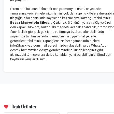
ulaştırıyoruz.
Sitemizde bulunan daha pek çok promosyon ürünü sayesinde
firmalarınız ve işletmelerinizin ismini çok daha geniş kitlelere duyurabilir
ulaştığınız bu geniş kitle sayesinde kazancınıza kazanç katabilirsiniz.
Beyaz Manyetolu Siboplu Çakmak
ürününün yanı sıra
Kişiye özel
deri kapaklı bloknot
,
buzdolabı magneti
,
açacak anahtarlık
,
promosyo
flash bellek
gibi pek çok isme ve firmaya özel tasarlanabilir ürün
sayesinde tanıtım ve reklam amaçlarınızı uygun maliyetlerle
gerçekleştirebilirsiniz. Siparişlerinizin her aşamasında bizlere
info@baskiyap.com mail adresimizden ulaşabilir ya da WhatsApp
destek hattımızdan dosya gönderiminde bulunabileceğiniz gibi,
aklınızdaki tüm sorulara da bu kanaldan yanıt bulabilirsiniz. Şimdiden
keyifli alışverişler dileriz.
İlgili Ürünler