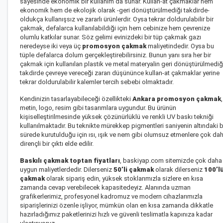
sayesinde ekonomik bir kullanım da sunar. Kullan-at çakmaklar hem
ekonomik hem de ekolojik olarak -geri dönüştürülmediği takdirde-
oldukça kullanışsız ve zararlı ürünlerdir. Oysa tekrar doldurulabilir bir
çakmak, defalarca kullanılabildiği için hem cebinize hem çevrenize
olumlu katkılar sunar. Söz gelimi evinizdeki bir tüp çakmak gazı
neredeyse iki veya üç
promosyon çakmak
maliyetindedir. Oysa bu
tüple defalarca dolum gerçekleştirebilirsiniz. Bunun yanı sıra her bir
çakmak için kullanılan plastik ve metal materyalin geri dönüştürülmediğ
takdirde çevreye vereceği zararı düşününce kullan-at çakmaklar yerine
tekrar doldurulabilir kalemler tercih sebebi olmaktadır.
Kendinizin tasarlayabileceği özellikteki
Ankara promosyon çakmak
,
metin, logo, resim gibi tasarımlara uygundur. Bu ürünün
kişiselleştirilmesinde yüksek çözünürlüklü ve renkli UV baskı tekniği
kullanılmaktadır. Bu teknikte mürekkep pigmentleri saniyenin altındaki b
sürede kurutulduğu için ısı, ışık ve nem gibi olumsuz etmenlere çok da
dirençli bir çıktı elde edilir.
Baskılı çakmak toptan fiyatları
, baskiyap.com sitemizde çok daha
uygun maliyetlerdedir. Dilerseniz
50’li çakmak
olarak dilerseniz
100’l
çakmak
olarak sipariş edin, yüksek stoklarımızla sizlere en kısa
zamanda cevap verebilecek kapasitedeyiz. Alanında uzman
grafikerlerimiz, profesyonel kadromuz ve modern cihazlarımızla
siparişlerinizi özenle işliyor, mümkün olan en kısa zamanda dikkatle
hazırladığımız paketlerinizi hızlı ve güvenli teslimatla kapınıza kadar