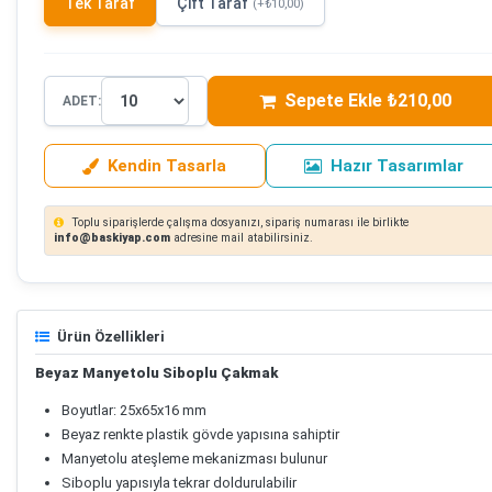
Tek Taraf
Çift Taraf
(+₺10,00)
Sepete Ekle ₺210,00
ADET:
Kendin Tasarla
Hazır Tasarımlar
Toplu siparişlerde çalışma dosyanızı, sipariş numarası ile birlikte
info@baskiyap.com
adresine mail atabilirsiniz.
Ürün Özellikleri
Beyaz Manyetolu Siboplu Çakmak
Boyutlar: 25x65x16 mm
Beyaz renkte plastik gövde yapısına sahiptir
Manyetolu ateşleme mekanizması bulunur
Siboplu yapısıyla tekrar doldurulabilir