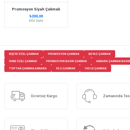
Promosyon Siyah Çakmak
₺200,00
KDV Dahil
KIŞIYE ÖZEL ÇAKMAK
PROMOSYON ÇAKMAK
BEYAZ ÇAKMAK
ISME ÖZEL ÇAKMAK
PROMOSYON BASKI ÇAKMAK
ANKARA ÇAKMAK BASKI
TOPTAN ÇAKMAK ANKARA
50 LI ÇAKMAK
100 LÜ ÇAKMAK
Ücretsiz Kargo
Zamanında Tes