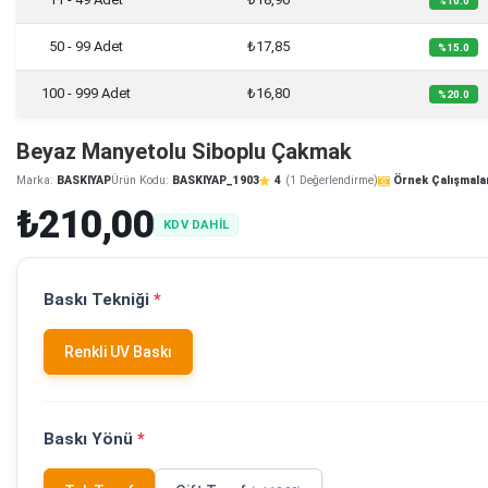
%10.0
50 - 99 Adet
₺17,85
%15.0
100 - 999 Adet
₺16,80
%20.0
Beyaz Manyetolu Siboplu Çakmak
Marka:
BASKIYAP
Ürün Kodu:
BASKIYAP_1903
4
(1 Değerlendirme)
Örnek Çalışmala
₺210,00
KDV DAHİL
Baskı Tekniği
*
Renkli UV Baskı
Baskı Yönü
*