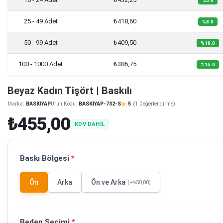
%5.0
25 - 49 Adet
₺418,60
%8.0
50 - 99 Adet
₺409,50
%10.0
100 - 1000 Adet
₺386,75
%15.0
Beyaz Kadın Tişört | Baskılı
Marka:
BASKIYAP
Ürün Kodu:
BASKIYAP-732-S
5
(1 Değerlendirme)
₺455,00
KDV DAHİL
Baskı Bölgesi
*
Ön
Arka
Ön ve Arka
(+₺50,00)
Beden Seçimi
*