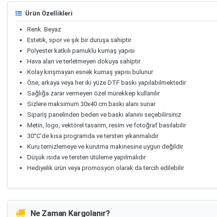
Ürün Özellikleri
Renk: Beyaz
Estetik, spor ve şık bir duruşa sahiptir
Polyester katkılı pamuklu kumaş yapısı
Hava alan ve terletmeyen dokuya sahiptir
Kolay kırışmayan esnek kumaş yapısı bulunur
Öne, arkaya veya her iki yüze DTF baskı yapılabilmektedir
Sağlığa zarar vermeyen özel mürekkep kullanılır
Sizlere maksimum 30x40 cm baskı alanı sunar
Sipariş panelinden beden ve baskı alanını seçebilirsiniz
Metin, logo, vektörel tasarım, resim ve fotoğraf basılabilir
30°C’de kısa programda ve tersten yıkanmalıdır
Kuru temizlemeye ve kurutma makinesine uygun değildir
Düşük ısıda ve tersten ütüleme yapılmalıdır
Hediyelik ürün veya promosyon olarak da tercih edilebilir
Ne Zaman Kargolanır?