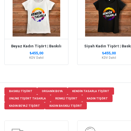
Beyaz Kadın Tişört | Baskılı
Siyah Kadın Tişört | Baskı
₺455,00
₺455,00
KDV Dahil
KDV Dahil
BASKILI TIŞÖRT
ORGANIK BOYA
KENDIN TASARLA TIŞÖRT
ONLINE TIŞÖRT TASARLA
RENKLI TIŞÖRT
KADIN TIŞÖRT
KADIN BEYAZ TIŞÖRT
KADIN BASKILI TIŞÖRT