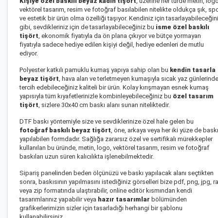
Kişiye özel baskılı beyaz kadın tişört
, üzerine her türde metin, logo
vektörel tasarım, resim ve fotoğraf basılabilen nitelikte oldukça şık, sp
ve estetik bir ürün olma özelliği taşıyor. Kendiniz için tasarlayabileceğin
gibi, sevdikleriniz için de tasarlayabileceğiniz bu
isme özel baskılı
tişört
, ekonomik fiyatıyla da ön plana çıkıyor ve bütçe yormayan
fiyatıyla sadece hediye edilen kişiyi değil, hediye edenleri de mutlu
ediyor.
Polyester katkılı pamuklu kumaş yapıya sahip olan bu
kendin tasarla
beyaz tişört
, hava alan ve terletmeyen kumaşıyla sıcak yaz günlerind
tercih edebileceğiniz kaliteli bir ürün. Kolay kırışmayan esnek kumaş
yapısıyla tüm kıyafetlerinizle kombinleyebileceğiniz bu
özel tasarım
tişört
, sizlere 30x40 cm baskı alanı sunan niteliktedir.
DTF baskı yöntemiyle size ve sevdiklerinize özel hale gelen bu
fotoğraf baskılı beyaz tişört
, öne, arkaya veya her iki yüze de bask
yapılabilen formdadır. Sağlığa zararsız özel ve sertifikalı mürekkepler
kullanılan bu üründe, metin, logo, vektörel tasarım, resim ve fotoğraf
baskıları uzun süren kalıcılıkta işlenebilmektedir.
Sipariş panelinden beden ölçünüzü ve baskı yapılacak alanı seçtikten
sonra, baskısının yapılmasını istediğiniz görselleri bize pdf, png, jpg, ra
veya zip formatında ulaştırabilir, online editör kısmından kendi
tasarımlarınız yapabilir veya
hazır tasarımlar
bölümünden
grafikerlerimizin sizler için tasarladığı herhangi bir şablonu
kullanabilirsiniz.