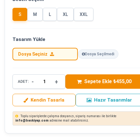
S
M
L
XL
XXL
Tasarım Yükle
Dosya Seçiniz
Dosya Seçilmedi
-
+
Sepete Ekle ₺455,00
ADET:
Kendin Tasarla
Hazır Tasarımlar
Toplu siparişlerde çalışma dosyanızı, sipariş numarası ile birlikte
info@baskiyap.com
adresine mail atabilirsiniz.