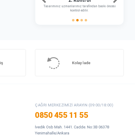
2. Kontrol
Önceki
Sonraki
Tasarımınız uzmanlarımız tarafından baskı öncesi
kontrol edilir.
iş
Kolay İade
ÇAĞRI MERKEZIMIZI ARAYIN (09:00/18:00)
0850 455 11 55
İvedik Osb Mah. 1441. Cadde. No:3B 06378
Yenimahalle/Ankara