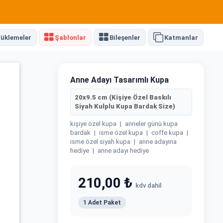
üklemeler
Şablonlar
Bileşenler
Katmanlar
Anne Adayı Tasarımlı Kupa
20x9.5 cm (Kişiye Özel Baskılı
Siyah Kulplu Kupa Bardak Size)
kişiye özel kupa
|
anneler günü kupa
bardak
|
isme özel kupa
|
coffe kupa
|
isme özel siyah kupa
|
anne adayına
hediye
|
anne adayı hediye
210,00 ₺
kdv dahil
1 Adet Paket