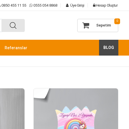
0850 455 11 55
0555 054 8868
Üye Girişi
Hesap Oluştur
0
Sepetim
BLOG
Referanslar