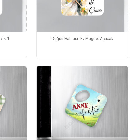
cak-1
Düğün Hatırası- Ev Magnet Açacak