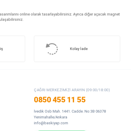
sarımlarını online olarak tasarlayabilirsiniz. Ayrıca diğer açacak magnet
laşabilirsiniz.
iş
Kolay İade
ÇAĞRI MERKEZIMIZI ARAYIN (09:00/18:00)
0850 455 11 55
İvedik Osb Mah. 1441. Cadde. No:3B 06378
Yenimahalle/Ankara
info@baskiyap.com