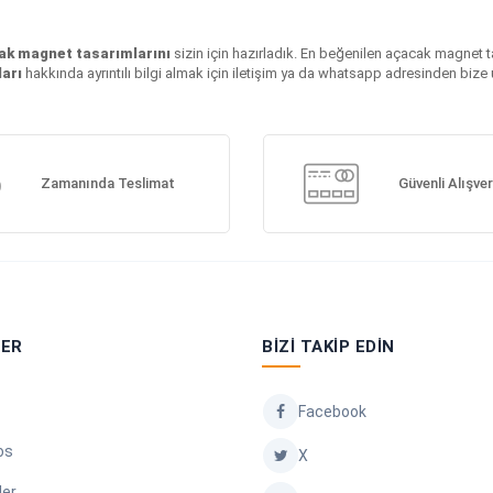
ak magnet tasarımlarını
sizin için hazırladık. En beğenilen açacak magnet ta
arı
hakkında ayrıntılı bilgi almak için iletişim ya da whatsapp adresinden bize u
Zamanında Teslimat
Güvenli Alışver
LER
BIZI TAKIP EDIN
Facebook
os
X
ler