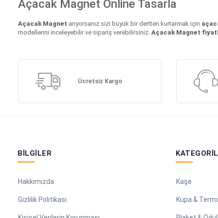
Açacak Magnet Online Tasarla
Açacak Magnet
arıyorsanız sizi büyük bir dertten kurtarmak için
açac
modellerini inceleyebilir ve sipariş verebilirsiniz.
Açacak Magnet fiyatl
Ücretsiz Kargo
BILGILER
KATEGORI
Hakkımızda
Kaşe
Gizlilik Politikası
Kupa & Term
Kişisel Verilerin Korunması
Plaket & Ödül