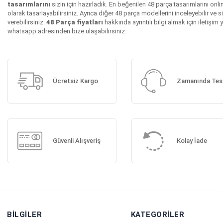
tasarımlarını
sizin için hazırladık. En beğenilen 48 parça tasarımlarını onli
olarak tasarlayabilirsiniz. Ayrıca diğer 48 parça modellerini inceleyebilir ve s
verebilirsiniz.
48 Parça fiyatları
hakkında ayrıntılı bilgi almak için iletişim 
whatsapp adresinden bize ulaşabilirsiniz.
Ücretsiz Kargo
Zamanında Tes
Güvenli Alışveriş
Kolay İade
BILGILER
KATEGORILER