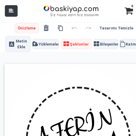
0
Önizleme
Tasarımı Temizle
Metin
Yüklemeler
Şablonlar
Bileşenler
Katm
Ekle