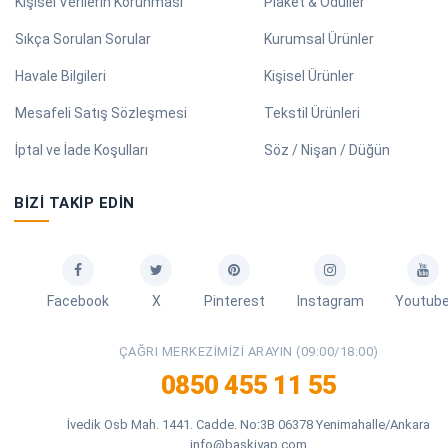
Kişisel Verilerin Korunması
Plaket & Ödüller
Sıkça Sorulan Sorular
Kurumsal Ürünler
Havale Bilgileri
Kişisel Ürünler
Mesafeli Satış Sözleşmesi
Tekstil Ürünleri
İptal ve İade Koşulları
Söz / Nişan / Düğün
BIZI TAKIP EDIN
Facebook
X
Pinterest
Instagram
Youtub
ÇAĞRI MERKEZIMIZI ARAYIN (09:00/18:00)
0850 455 11 55
İvedik Osb Mah. 1441. Cadde. No:3B 06378 Yenimahalle/Ankara
info@baskiyap.com