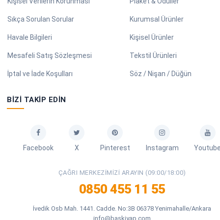
Kişisel Verilerin Korunması
Plaket & Ödüller
Sıkça Sorulan Sorular
Kurumsal Ürünler
Havale Bilgileri
Kişisel Ürünler
Mesafeli Satış Sözleşmesi
Tekstil Ürünleri
İptal ve İade Koşulları
Söz / Nişan / Düğün
BIZI TAKIP EDIN
Facebook
X
Pinterest
Instagram
Youtub
ÇAĞRI MERKEZIMIZI ARAYIN (09:00/18:00)
0850 455 11 55
İvedik Osb Mah. 1441. Cadde. No:3B 06378 Yenimahalle/Ankara
info@baskiyap.com