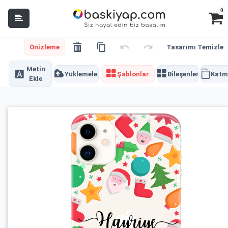
0
Önizleme
Tasarımı Temizle
Metin
Yüklemeler
Şablonlar
Bileşenler
Katm
Ekle