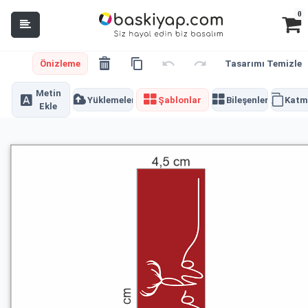
0
Önizleme
Tasarımı Temizle
Metin
Yüklemeler
Şablonlar
Bileşenler
Katm
Ekle