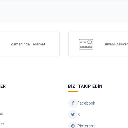
Zamanında Teslimat
Güvenli Alışver
LER
BIZI TAKIP EDIN
Facebook
os
X
ler
Pinterest