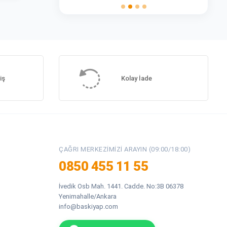
iş
Kolay İade
ÇAĞRI MERKEZIMIZI ARAYIN (09:00/18:00)
0850 455 11 55
İvedik Osb Mah. 1441. Cadde. No:3B 06378
Yenimahalle/Ankara
info@baskiyap.com