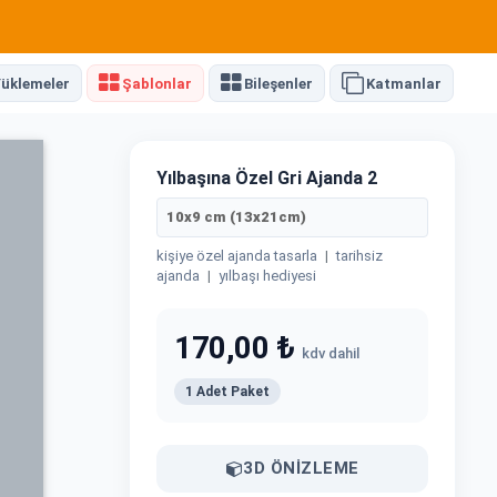
üklemeler
Şablonlar
Bileşenler
Katmanlar
Yılbaşına Özel Gri Ajanda 2
10x9 cm (13x21cm)
kişiye özel ajanda tasarla
|
tarihsiz
ajanda
|
yılbaşı hediyesi
170,00 ₺
kdv dahil
1 Adet Paket
3D ÖNIZLEME