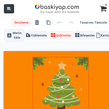
0
Önizleme
Tasarımı Temizle
Metin
Yüklemeler
Şablonlar
Bileşenler
Katm
Ekle