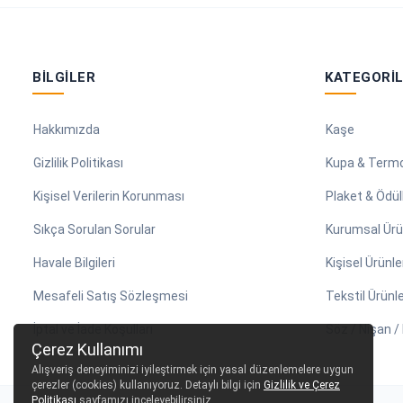
BILGILER
KATEGORI
Hakkımızda
Kaşe
Gizlilik Politikası
Kupa & Term
Kişisel Verilerin Korunması
Plaket & Ödül
Sıkça Sorulan Sorular
Kurumsal Ürü
Havale Bilgileri
Kişisel Ürünle
Mesafeli Satış Sözleşmesi
Tekstil Ürünle
İptal ve İade Koşulları
Söz / Nişan 
Çerez Kullanımı
Alışveriş deneyiminizi iyileştirmek için yasal düzenlemelere uygun
çerezler (cookies) kullanıyoruz. Detaylı bilgi için
Gizlilik ve Çerez
Politikası
sayfamızı inceleyebilirsiniz.