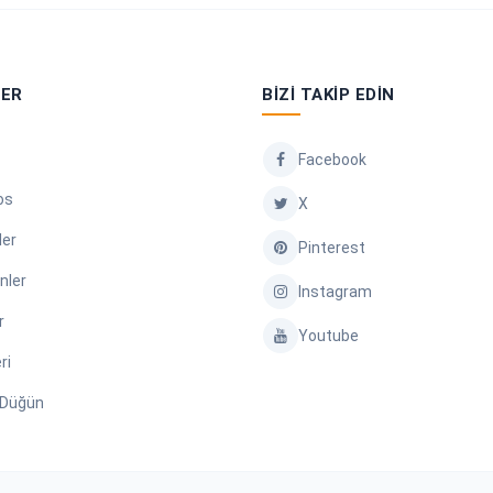
LER
BIZI TAKIP EDIN
Facebook
os
X
ler
Pinterest
nler
Instagram
r
Youtube
ri
/ Düğün