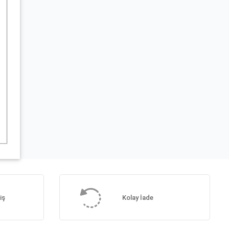
iş
Kolay İade