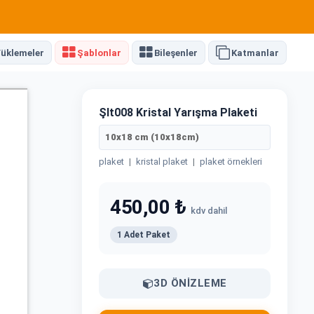
üklemeler
Şablonlar
Bileşenler
Katmanlar
Şlt008 Kristal Yarışma Plaketi
10x18 cm (10x18cm)
plaket
|
kristal plaket
|
plaket örnekleri
450,00 ₺
kdv dahil
1 Adet Paket
3D ÖNIZLEME