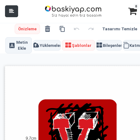
0
Önizleme
Tasarımı Temizle
Metin
Yüklemeler
Şablonlar
Bileşenler
Katm
Ekle