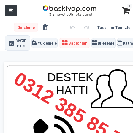
0
Önizleme
Tasarımı Temizle
Metin
Yüklemeler
Şablonlar
Bileşenler
Katm
Ekle