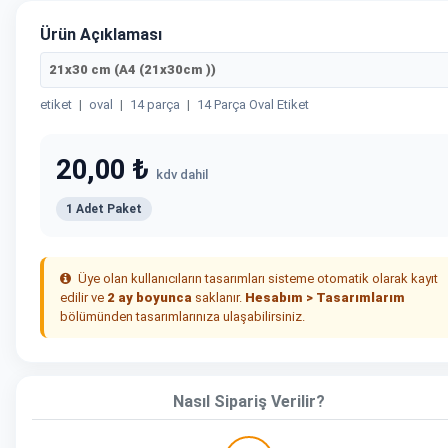
Ürün Açıklaması
21x30 cm (A4 (21x30cm ))
etiket
|
oval
|
14 parça
|
14 Parça Oval Etiket
20,00 ₺
kdv dahil
1 Adet Paket
Üye olan kullanıcıların tasarımları sisteme otomatik olarak kayıt
edilir ve
2 ay boyunca
saklanır.
Hesabım > Tasarımlarım
bölümünden tasarımlarınıza ulaşabilirsiniz.
Nasıl Sipariş Verilir?