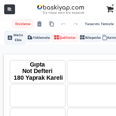
0
Önizleme
Tasarımı Temizle
Metin
Yüklemeler
Şablonlar
Bileşenler
Katm
Ekle