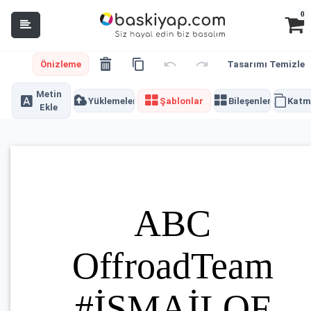
0
Önizleme
Tasarımı Temizle
Metin
Yüklemeler
Şablonlar
Bileşenler
Katm
Ekle