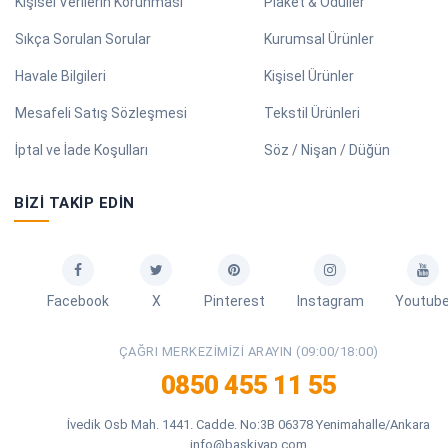
Kişisel Verilerin Korunması
Plaket & Ödüller
Sıkça Sorulan Sorular
Kurumsal Ürünler
Havale Bilgileri
Kişisel Ürünler
Mesafeli Satış Sözleşmesi
Tekstil Ürünleri
İptal ve İade Koşulları
Söz / Nişan / Düğün
BIZI TAKIP EDIN
Facebook
X
Pinterest
Instagram
Youtub
ÇAĞRI MERKEZIMIZI ARAYIN (09:00/18:00)
0850 455 11 55
İvedik Osb Mah. 1441. Cadde. No:3B 06378 Yenimahalle/Ankara
info@baskiyap.com