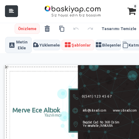
0
Önizleme
Tasarımı Temizle
Metin
Yüklemeler
Şablonlar
Bileşenler
Katm
Ekle