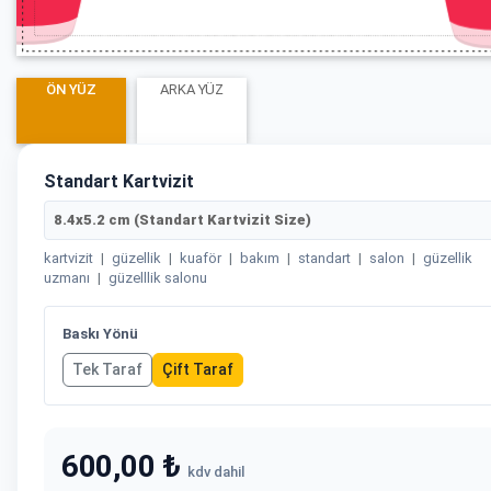
ÖN YÜZ
ARKA YÜZ
Standart Kartvizit
8.4x5.2 cm (Standart Kartvizit Size)
kartvizit
|
güzellik
|
kuaför
|
bakım
|
standart
|
salon
|
güzellik
uzmanı
|
güzelllik salonu
Baskı Yönü
Tek Taraf
Çift Taraf
600,00 ₺
kdv dahil