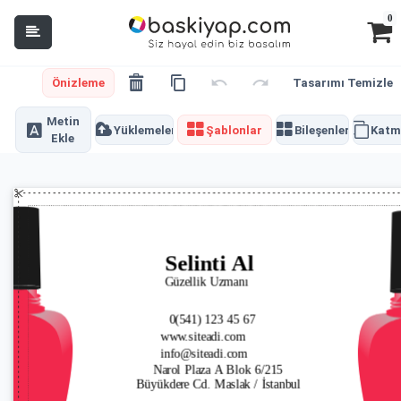
0
Önizleme
Tasarımı Temizle
Metin
Yüklemeler
Şablonlar
Bileşenler
Katm
Ekle