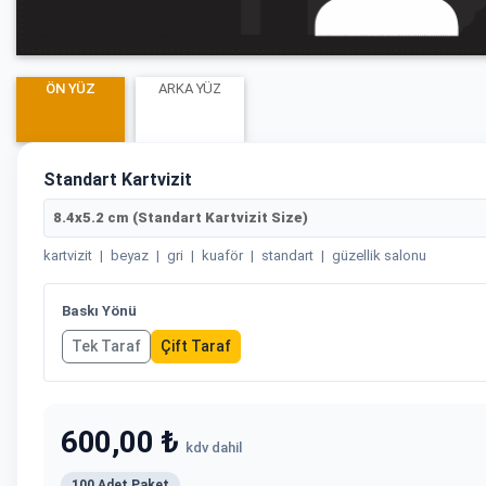
ÖN YÜZ
ARKA YÜZ
Standart Kartvizit
8.4x5.2 cm (Standart Kartvizit Size)
kartvizit
|
beyaz
|
gri
|
kuaför
|
standart
|
güzellik salonu
Baskı Yönü
Tek Taraf
Çift Taraf
600,00 ₺
kdv dahil
100 Adet Paket