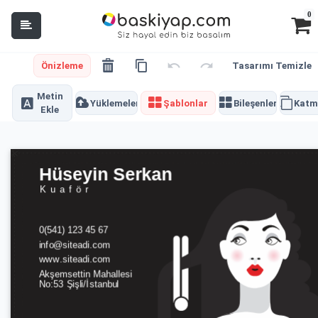
0
Önizleme
Tasarımı Temizle
Metin
Yüklemeler
Şablonlar
Bileşenler
Katm
Ekle