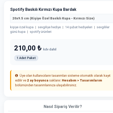
Spotify Baskılı Kırmızı Kupa Bardak
20x9.5 cm (Kişiye Özel Baskılı Kupa - Kırmızı Size)
kişiye özel kupa
|
sevgiliye hediye
|
14 şubat hediyeleri
|
sevgililer
günü kupa
|
spotify ürünleri
210,00 ₺
kdv dahil
1 Adet Paket
Üye olan kullanıcıların tasarımları sisteme otomatik olarak kayıt
edilir ve
2 ay boyunca
saklanır.
Hesabım > Tasarımlarım
bölümünden tasarımlarınıza ulaşabilirsiniz.
Nasıl Sipariş Verilir?