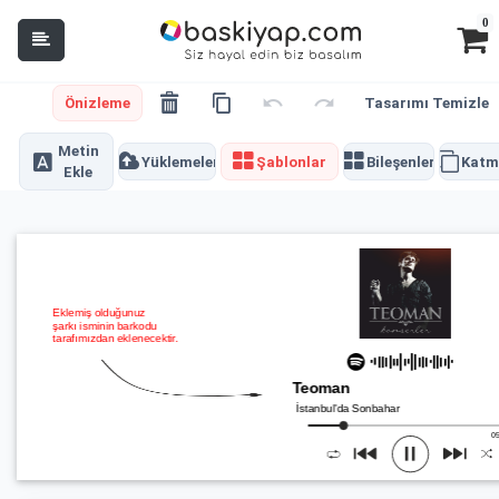
0
Önizleme
Tasarımı Temizle
Metin
Yüklemeler
Şablonlar
Bileşenler
Katm
Ekle