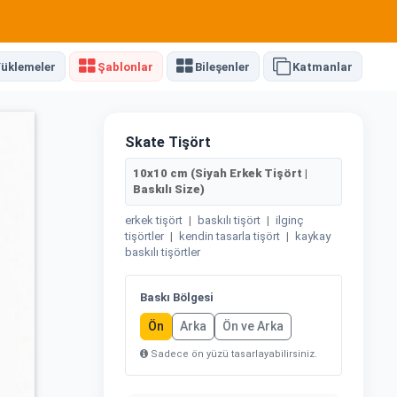
üklemeler
Şablonlar
Bileşenler
Katmanlar
Skate Tişört
10x10 cm (Siyah Erkek Tişört |
Baskılı Size)
erkek tişört
|
baskılı tişört
|
ilginç
tişörtler
|
kendin tasarla tişört
|
kaykay
baskılı tişörtler
Baskı Bölgesi
Ön
Arka
Ön ve Arka
Sadece ön yüzü tasarlayabilirsiniz.