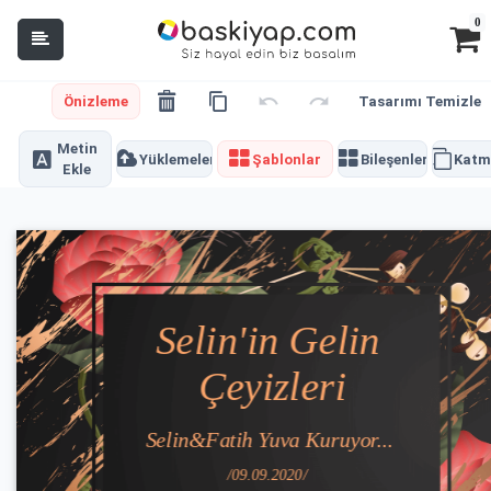
0
Önizleme
Tasarımı Temizle
Metin
Yüklemeler
Şablonlar
Bileşenler
Katm
Ekle