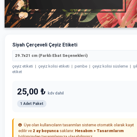
Siyah Çerçeveli Çeyiz Etiketi
29.7x21 cm (Farklı Ebat Seçenekleri)
çeyiz etiketi
|
çeyiz kolisi etiketi
|
pembe
|
çeyiz kolisi süsleme
|
şı
etiket
25,00 ₺
kdv dahil
1 Adet Paket
Üye olan kullanıcıların tasarımları sisteme otomatik olarak kayıt
edilir ve
2 ay boyunca
saklanır.
Hesabım > Tasarımlarım
bölümünden tasarımlarınıza ulaşabilirsiniz.