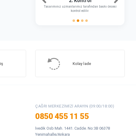
2. Kontrol
Önceki
Sonraki
Tasarımınız uzmanlarımız tarafından baskı öncesi
kontrol edilir.
iş
Kolay İade
ÇAĞRI MERKEZIMIZI ARAYIN (09:00/18:00)
0850 455 11 55
İvedik Osb Mah. 1441. Cadde. No:3B 06378
Yenimahalle/Ankara