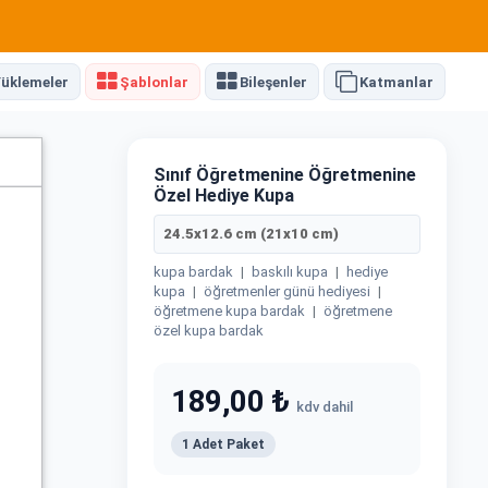
üklemeler
Şablonlar
Bileşenler
Katmanlar
Sınıf Öğretmenine Öğretmenine
Özel Hediye Kupa
24.5x12.6 cm (21x10 cm)
kupa bardak
|
baskılı kupa
|
hediye
kupa
|
öğretmenler günü hediyesi
|
öğretmene kupa bardak
|
öğretmene
özel kupa bardak
189,00 ₺
kdv dahil
1 Adet Paket