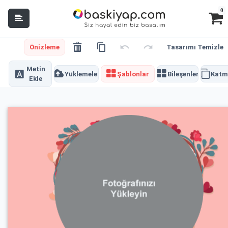
0
Önizleme
Tasarımı Temizle
Metin
Yüklemeler
Şablonlar
Bileşenler
Katm
Ekle