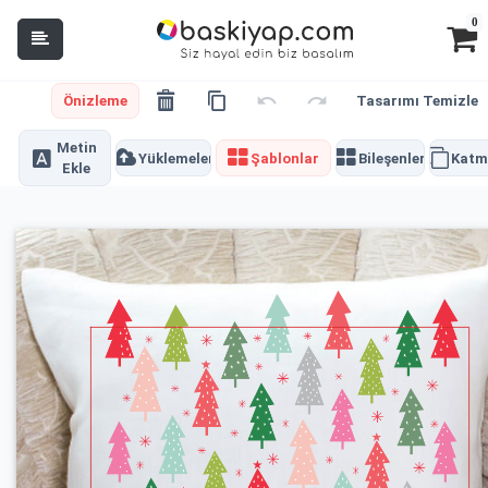
0
Önizleme
Tasarımı Temizle
Metin
Yüklemeler
Şablonlar
Bileşenler
Katm
Ekle