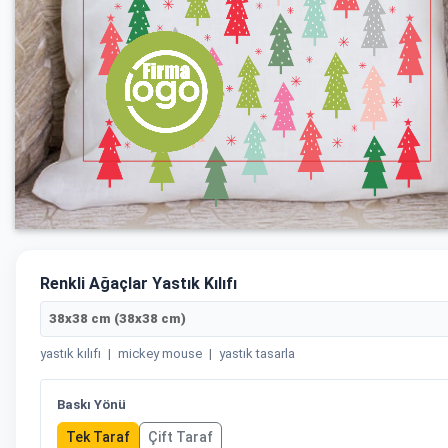
Renkli Ağaçlar Yastık Kılıfı
38x38 cm (38x38 cm)
yastık kılıfı
|
mickey mouse
|
yastık tasarla
Baskı Yönü
Tek Taraf
Çift Taraf