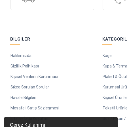
BILGILER
KATEGORI
Hakkımızda
Kaşe
Gizlilik Politikası
Kupa & Term
Kişisel Verilerin Korunması
Plaket & Ödül
Sıkça Sorulan Sorular
Kurumsal Ürü
Havale Bilgileri
Kişisel Ürünle
Mesafeli Satış Sözleşmesi
Tekstil Ürünle
İptal ve İade Koşulları
Söz / Nişan 
Çerez Kullanımı