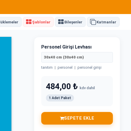
üklemeler
Şablonlar
Bileşenler
Katmanlar
Personel Girişi Levhası
30x40 cm (30x40 cm)
tanıtım
|
personel
|
personel girişi
484,00 ₺
kdv dahil
1 Adet Paket
SEPETE EKLE