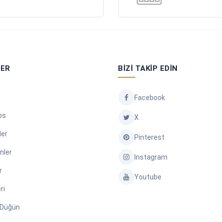
LER
BIZI TAKIP EDIN
Facebook
os
X
ler
Pinterest
nler
Instagram
r
Youtube
ri
/ Düğün