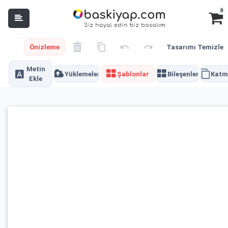
0
Önizleme
Tasarımı Temizle
Metin
Yüklemeler
Şablonlar
Bileşenler
Katm
Ekle