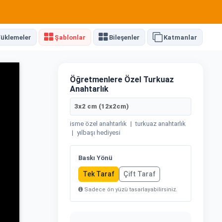
üklemeler
Şablonlar
Bileşenler
Katmanlar
Öğretmenlere Özel Turkuaz
Anahtarlık
3x2 cm (12x2cm)
isme özel anahtarlık
|
turkuaz anahtarlık
|
yılbaşı hediyesi
Baskı Yönü
Tek Taraf
Çift Taraf
Sadece ön yüzü tasarlayabilirsiniz.