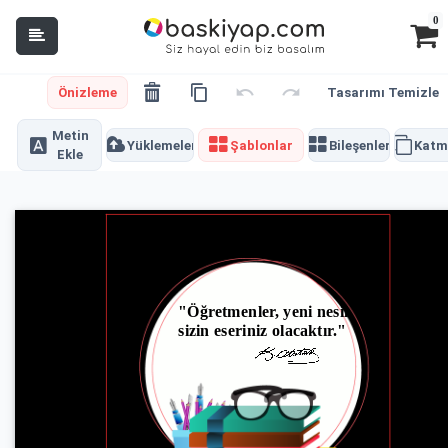
0
Önizleme
Tasarımı Temizle
Metin
Yüklemeler
Şablonlar
Bileşenler
Katm
Ekle