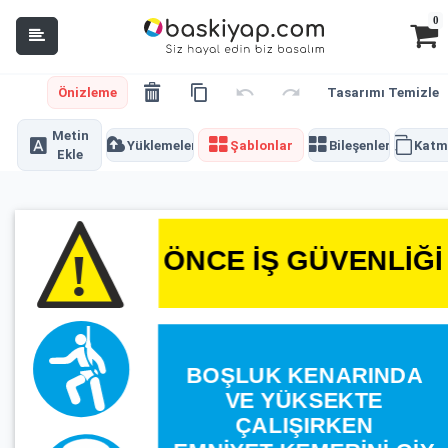
0
Önizleme
Tasarımı Temizle
Metin
Yüklemeler
Şablonlar
Bileşenler
Katm
Ekle