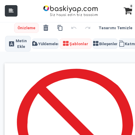
0
Önizleme
Tasarımı Temizle
Metin
Yüklemeler
Şablonlar
Bileşenler
Katm
Ekle