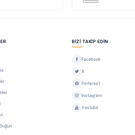
LER
BIZI TAKIP EDIN
Facebook
os
X
ler
Pinterest
nler
Instagram
r
Youtube
ri
/ Düğün