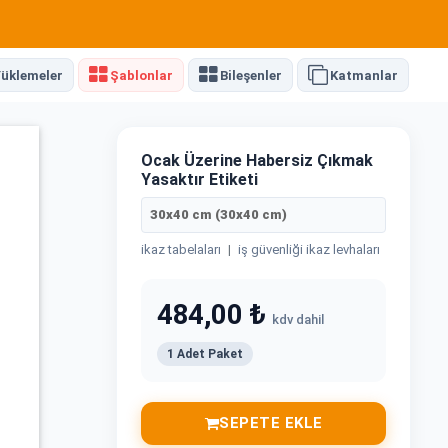
üklemeler
Şablonlar
Bileşenler
Katmanlar
Ocak Üzerine Habersiz Çıkmak
Yasaktır Etiketi
30x40 cm (30x40 cm)
ikaz tabelaları
|
iş güvenliği ikaz levhaları
484,00 ₺
kdv dahil
1 Adet Paket
SEPETE EKLE