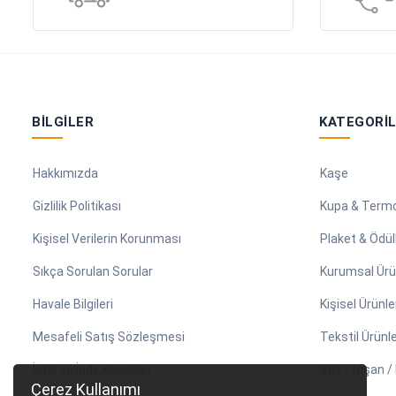
BILGILER
KATEGORI
Hakkımızda
Kaşe
Gizlilik Politikası
Kupa & Term
Kişisel Verilerin Korunması
Plaket & Ödül
Sıkça Sorulan Sorular
Kurumsal Ürü
Havale Bilgileri
Kişisel Ürünle
Mesafeli Satış Sözleşmesi
Tekstil Ürünle
İptal ve İade Koşulları
Söz / Nişan 
Çerez Kullanımı